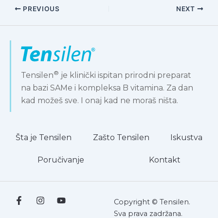
PREVIOUS
NEXT
®
Tensilen
je klinički ispitan prirodni preparat
na bazi SAMe i kompleksa B vitamina. Za dan
kad možeš sve. I onaj kad ne moraš ništa.
Šta je Tensilen
Zašto Tensilen
Iskustva
Poručivanje
Kontakt
Copyright © Tensilen.
Sva prava zadržana.