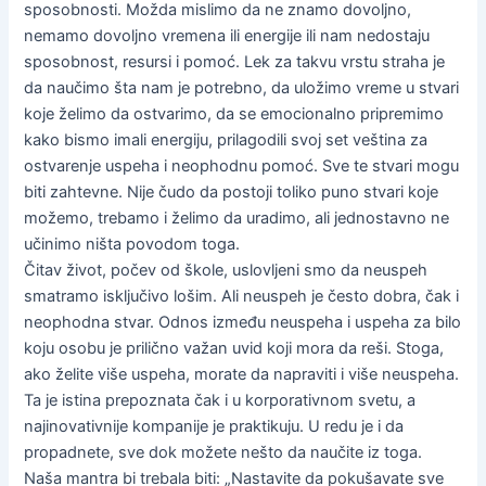
sposobnosti. Možda mislimo da ne znamo dovoljno,
nemamo dovoljno vremena ili energije ili nam nedostaju
sposobnost, resursi i pomoć. Lek za takvu vrstu straha je
da naučimo šta nam je potrebno, da uložimo vreme u stvari
koje želimo da ostvarimo, da se emocionalno pripremimo
kako bismo imali energiju, prilagodili svoj set veština za
ostvarenje uspeha i neophodnu pomoć. Sve te stvari mogu
biti zahtevne. Nije čudo da postoji toliko puno stvari koje
možemo, trebamo i želimo da uradimo, ali jednostavno ne
učinimo ništa povodom toga.
Čitav život, počev od škole, uslovljeni smo da neuspeh
smatramo isključivo lošim. Ali neuspeh je često dobra, čak i
neophodna stvar. Odnos između neuspeha i uspeha za bilo
koju osobu je prilično važan uvid koji mora da reši. Stoga,
ako želite više uspeha, morate da napraviti i više neuspeha.
Ta je istina prepoznata čak i u korporativnom svetu, a
najinovativnije kompanije je praktikuju. U redu je i da
propadnete, sve dok možete nešto da naučite iz toga.
Naša mantra bi trebala biti: „Nastavite da pokušavate sve