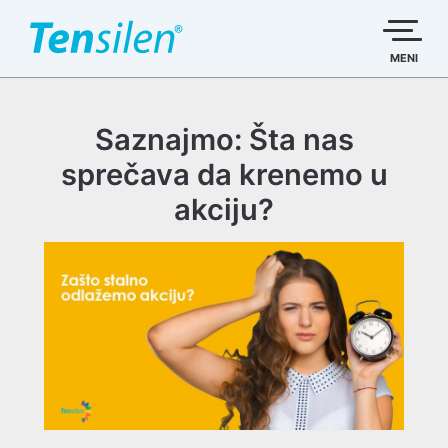
Пређи
на
садржај
MENI
Saznajmo: Šta nas
sprečava da krenemo u
akciju?