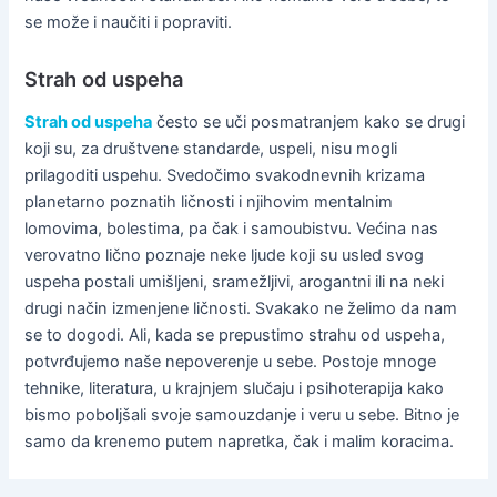
se može i naučiti i popraviti.
Strah od uspeha
Strah od uspeha
često se uči posmatranjem kako se drugi
koji su, za društvene standarde, uspeli, nisu mogli
prilagoditi uspehu. Svedočimo svakodnevnih krizama
planetarno poznatih ličnosti i njihovim mentalnim
lomovima, bolestima, pa čak i samoubistvu. Većina nas
verovatno lično poznaje neke ljude koji su usled svog
uspeha postali umišljeni, sramežljivi, arogantni ili na neki
drugi način izmenjene ličnosti. Svakako ne želimo da nam
se to dogodi. Ali, kada se prepustimo strahu od uspeha,
potvrđujemo naše nepoverenje u sebe. Postoje mnoge
tehnike, literatura, u krajnjem slučaju i psihoterapija kako
bismo poboljšali svoje samouzdanje i veru u sebe. Bitno je
samo da krenemo putem napretka, čak i malim koracima.