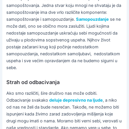
samopoštovanja. Jedna stvar koju mnogi ne shvataju je da
samopoštovanje ima dve vrlo različite komponente:
samopoštovanje i samopouzdanje.
Samopouzdanje
se ne
može dati, ono se obično mora zaslužiti. Ljudi kojima
nedostaje samopouzdanje uskraćuju sebi mogućnosti da
uživaju u plodovima sopstvenog uspeha. Njihov život
postaje začarani krug koji počinje nedostatkom
samopouzdanja, nedostatkom samoljubavi, nedostatkom
uspeha i sve većim opravdanjem da ne budemo sigurni u
sebe.
Strah od odbacivanja
Ako smo različiti, šire društvo nas može odbiti.
Odbacivanje svakako
deluje depresivno na ljude
, a niko
od nas ne želi da bude nesrećan. Takođe, ne možemo biti
ispunjeni kada živimo zarad zadovoljenja mišljenja koje
drugi mogu imati o nama. Moramo biti verni sebi, verovati u
naše vrednosti i standarde. Ako nemamo vere u sebe, to