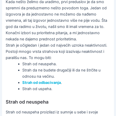
Kada nešto želimo da uradimo, prvi preduslov je da smo
spremni da preduzmemo nešto povodom toga. Jedan od
izgovora je da jednostavno ne možemo da nađemo
vremena, ali taj izgovor jednostavno više ne pije vodu. Šta
god da radimo u životu, našli smo ili imali vremena za to.
Konačni izbori su prioritetna pitanja, a mi jednostavno
nekada ne dajemo prednost prioritetima.
Strah je očigledan i jedan od najvećih uzroka neaktivnosti.
Postoji mnogo vrsta strahova koji izazivaju neaktivnost i
parališu nas. To mogu biti:
Strah od neuspeha.
Strah da ne budete drugačiji ili da ne štrčite u
odnosu na većinu.
Strah od odbacivanja
.
Strah od uspeha.
Strah od neuspeha
Strah od neuspeha proizilazi iz sumnje u sebe i svoje