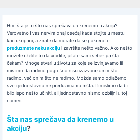
Hm, šta je to što nas sprečava da krenemo u akciju?
Verovatno i vas nervira onaj osećaj kada stojite u mestu
kao ukopani, a znate da morate da se pokrenete,
preduzmete neku akciju
i završite nešto važno. Ako nešto
možete i želite to da uradite, pitate sami sebe- pa šta
čekam? Mnoge stvari u životu za koje se izvinjavamo ili
mislimo da radimo pogrešno nisu izazvane onim što
radimo, već onim što ne radimo. Možda samo odlažemo
sve i jednostavno ne preduzimamo ništa. Ili mislimo da bi
bilo lepo nešto učiniti, ali jednostavno nismo ozbiljni u toj
nameri.
Šta nas sprečava da krenemo u
akciju
?