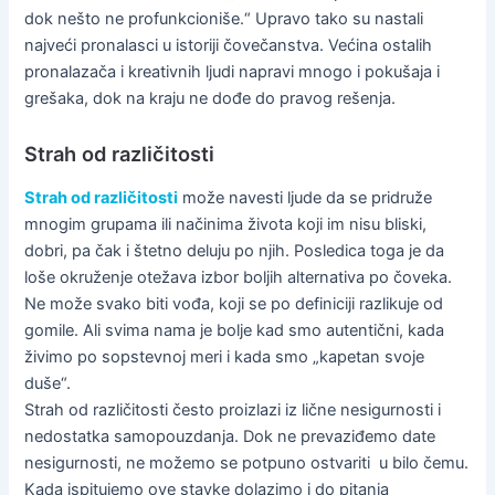
dok nešto ne profunkcioniše.“ Upravo tako su nastali
najveći pronalasci u istoriji čovečanstva. Većina ostalih
pronalazača i kreativnih ljudi napravi mnogo i pokušaja i
grešaka, dok na kraju ne dođe do pravog rešenja.
Strah od različitosti
Strah od različitosti
može navesti ljude da se pridruže
mnogim grupama ili načinima života koji im nisu bliski,
dobri, pa čak i štetno deluju po njih. Posledica toga je da
loše okruženje otežava izbor boljih alternativa po čoveka.
Ne može svako biti vođa, koji se po definiciji razlikuje od
gomile. Ali svima nama je bolje kad smo autentični, kada
živimo po sopstevnoj meri i kada smo „kapetan svoje
duše“.
Strah od različitosti često proizlazi iz lične nesigurnosti i
nedostatka samopouzdanja. Dok ne prevaziđemo date
nesigurnosti, ne možemo se potpuno ostvariti u bilo čemu.
Kada ispitujemo ove stavke dolazimo i do pitanja