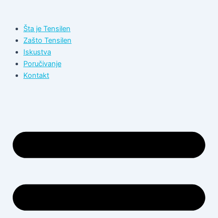
Пређи
на
Šta je Tensilen
садржај
Zašto Tensilen
Iskustva
Poručivanje
Kontakt