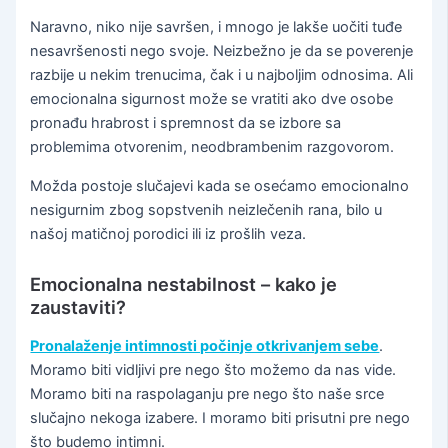
Naravno, niko nije savršen, i mnogo je lakše uočiti tuđe
nesavršenosti nego svoje. Neizbežno je da se poverenje
razbije u nekim trenucima, čak i u najboljim odnosima. Ali
emocionalna sigurnost može se vratiti ako dve osobe
pronađu hrabrost i spremnost da se izbore sa
problemima otvorenim, neodbrambenim razgovorom.
Možda postoje slučajevi kada se osećamo emocionalno
nesigurnim zbog sopstvenih neizlečenih rana, bilo u
našoj matičnoj porodici ili iz prošlih veza.
Emocionalna nestabilnost – kako je
zaustaviti?
Pronalaženje intimnosti počinje otkrivanjem sebe
.
Moramo biti vidljivi pre nego što možemo da nas vide.
Moramo biti na raspolaganju pre nego što naše srce
slučajno nekoga izabere. I moramo biti prisutni pre nego
što budemo intimni.