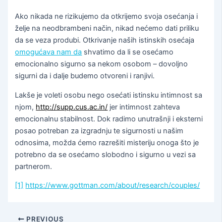
Ako nikada ne rizikujemo da otkrijemo svoja osećanja i
želje na neodbrambeni način, nikad nećemo dati priliku
da se veza produbi. Otkrivanje naših istinskih osećaja
omogućava nam da
shvatimo da li se osećamo
emocionalno sigurno sa nekom osobom – dovoljno
sigurni da i dalje budemo otvoreni i ranjivi.
Lakše je voleti osobu nego osećati istinsku intimnost sa
njom,
http://supp.cus.ac.in/
jer intimnost zahteva
emocionalnu stabilnost. Dok radimo unutrašnji i eksterni
posao potreban za izgradnju te sigurnosti u našim
odnosima, možda ćemo razrešiti misteriju onoga što je
potrebno da se osećamo slobodno i sigurno u vezi sa
partnerom.
[1]
https://www.gottman.com/about/research/couples/
PREVIOUS