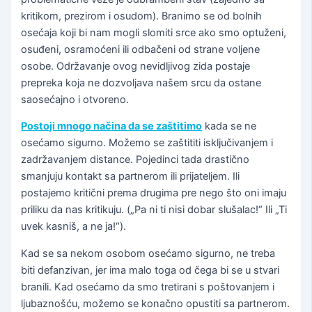
kritikom, prezirom i osudom). Branimo se od bolnih
osećaja koji bi nam mogli slomiti srce ako smo optuženi,
osuđeni, osramoćeni ili odbačeni od strane voljene
osobe. Održavanje ovog nevidljivog zida postaje
prepreka koja ne dozvoljava našem srcu da ostane
saosećajno i otvoreno.
Postoji mnogo načina da se zaštitimo
kada se ne
osećamo sigurno. Možemo se zaštititi isključivanjem i
zadržavanjem distance. Pojedinci tada drastično
smanjuju kontakt sa partnerom ili prijateljem. Ili
postajemo kritični prema drugima pre nego što oni imaju
priliku da nas kritikuju. („Pa ni ti nisi dobar slušalac!“ Ili „Ti
uvek kasniš, a ne ja!“).
Kad se sa nekom osobom osećamo sigurno, ne treba
biti defanzivan, jer ima malo toga od čega bi se u stvari
branili. Kad osećamo da smo tretirani s poštovanjem i
ljubaznošću, možemo se konačno opustiti sa partnerom.