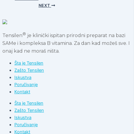
NEXT
®
Tensilen
je klinički ispitan prirodni preparat na bazi
SAMe i kompleksa B vitamina. Za dan kad možeš sve. I
onaj kad ne moraš ništa.
Šta je Tensilen
Zašto Tensilen
Iskustva
Poručivanje
Kontakt
Šta je Tensilen
Zašto Tensilen
Iskustva
Poručivanje
Kontakt