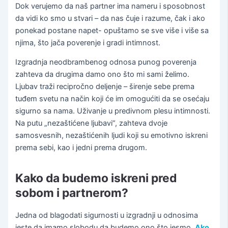
Dok verujemo da naš partner ima nameru i sposobnost
da vidi ko smo u stvari – da nas čuje i razume, čak i ako
ponekad postane napet- opuštamo se sve više i više sa
njima, što jača poverenje i gradi intimnost.
Izgradnja neodbrambenog odnosa punog poverenja
zahteva da drugima damo ono što mi sami želimo.
Ljubav traži recipročno deljenje – širenje sebe prema
tuđem svetu na način koji će im omogućiti da se osećaju
sigurno sa nama. Uživanje u predivnom plesu intimnosti.
Na putu „nezaštićene ljubavi“, zahteva dvoje
samosvesnih, nezaštićenih ljudi koji su emotivno iskreni
prema sebi, kao i jedni prema drugom.
Kako da budemo iskreni pred
sobom i partnerom?
Jedna od blagodati sigurnosti u izgradnji u odnosima
jeste da imamo slobodu da budemo ono što jesmo.
Ako