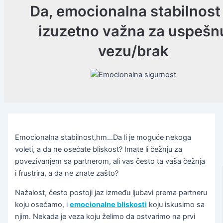
Da, emocionalna stabilnost 
izuzetno važna za uspešn
vezu/brak
Emocionalna stabilnost,hm…Da li je moguće nekoga
voleti, a da ne osećate bliskost? Imate li čežnju za
povezivanjem sa partnerom, ali vas često ta vaša čežnja
i frustrira, a da ne znate zašto?
Nažalost, često postoji jaz između ljubavi prema partneru
koju osećamo, i
emocionalne bliskosti
koju iskusimo sa
njim. Nekada je veza koju želimo da ostvarimo na prvi