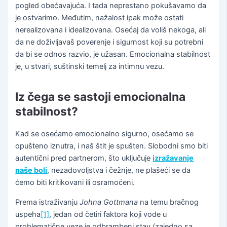
pogled obećavajuća. I tada neprestano pokušavamo da
je ostvarimo. Međutim, nažalost ipak može ostati
nerealizovana i idealizovana. Osećaj da voliš nekoga, ali
da ne doživljavaš poverenje i sigurnost koji su potrebni
da bi se odnos razvio, je užasan. Emocionalna stabilnost
je, u stvari, suštinski temelj za intimnu vezu.
Iz čega se sastoji emocionalna
stabilnost?
Kad se osećamo emocionalno sigurno, osećamo se
opušteno iznutra, i naš štit je spušten. Slobodni smo biti
autentični pred partnerom, što uključuje
izražavanje
naše boli
, nezadovoljstva i čežnje, ne plašeći se da
ćemo biti kritikovani ili osramoćeni.
Prema istraživanju
Johna Gottmana
na temu bračnog
uspeha
[1]
, jedan od četiri faktora koji vode u
problematične veze je odbrambeni stav (zajedno sa