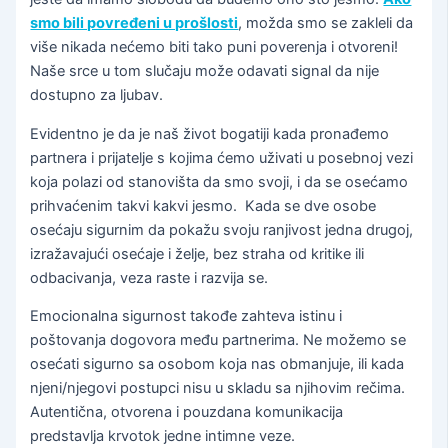
smo bili povređeni u prošlosti
, možda smo se zakleli da
više nikada nećemo biti tako puni poverenja i otvoreni!
Naše srce u tom slučaju može odavati signal da nije
dostupno za ljubav.
Evidentno je da je naš život bogatiji kada pronađemo
partnera i prijatelje s kojima ćemo uživati u posebnoj vezi
koja polazi od stanovišta da smo svoji, i da se osećamo
prihvaćenim takvi kakvi jesmo. Kada se dve osobe
osećaju sigurnim da pokažu svoju ranjivost jedna drugoj,
izražavajući osećaje i želje, bez straha od kritike ili
odbacivanja, veza raste i razvija se.
Emocionalna sigurnost takođe zahteva istinu i
poštovanja dogovora među partnerima. Ne možemo se
osećati sigurno sa osobom koja nas obmanjuje, ili kada
njeni/njegovi postupci nisu u skladu sa njihovim rečima.
Autentična, otvorena i pouzdana komunikacija
predstavlja krvotok jedne intimne veze.