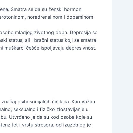
mene. Smatra se da su ženski hormoni
a serotoninom, noradrenalinom i dopaminom
 i osobe mladjeg životnog doba. Depresija se
i status, ali i bračni status koji se smatra
ni muškarci češće ispoljavaju depresivnost.
 značaj psihosocijalnih činilaca. Kao važan
alno, seksualno i fizičko zlostavljanje u
obu. Utvrđeno je da su kod osoba koje su
tenzitet i vrstu stresora, od izuzetnog je