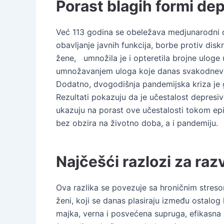
Porast blagih formi dep
Već 113 godina se obeležava medjunarodni da
obavljanje javnih funkcija, borbe protiv di
žene, umnožila je i opteretila brojne uloge 
umnožavanjem uloga koje danas svakodnevn
Dodatno, dvogodišnja pandemijska kriza je g
Rezultati pokazuju da je učestalost depresiv
ukazuju na porast ove učestalosti tokom epi
bez obzira na životno doba, a i pandemiju.
Najčešći razlozi za raz
Ova razlika se povezuje sa hroničnim streso
ženi, koji se danas plasiraju između ostalo
majka, verna i posvećena supruga, efikasna i