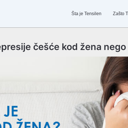
Šta je Tensilen
Zašto T
presije češće kod žena neg