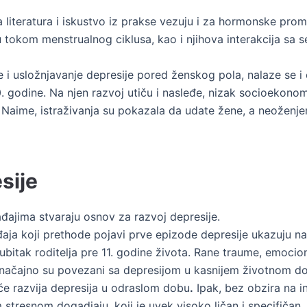
 literatura i iskustvo iz prakse vezuju i za hormonske pro
aju tokom menstrualnog ciklusa, kao i njihova interakcija s
anje i usložnjavanje depresije pored ženskog pola, nalaze se
 godine. Na njen razvoj utiču i nasleđe, nizak socioekonomsk
. Naime, istraživanja su pokazala da udate žene, a neoženje
sije
đajima stvaraju osnov za razvoj depresije.
aja koji prethode pojavi prve epizode depresije ukazuju na
ubitak roditelja pre 11. godine života. Rane traume, emocion
a značajno su povezani sa depresijom u kasnijem životnom d
šće razvija depresija u odraslom dobu
.
Ipak, bez obzira na in
stresnom dogadjaju, koji je uvek visoko ličan i specifičan.