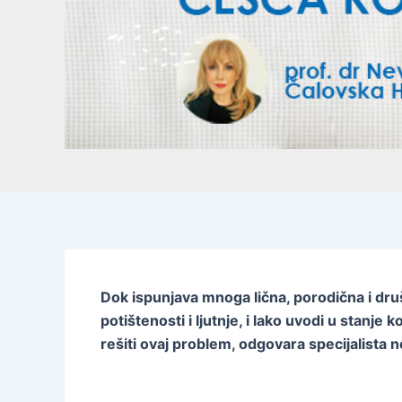
Dok ispunjava mnoga lična, porodična i druš
potištenosti i ljutnje, i lako uvodi u stanje
rešiti ovaj problem, odgovara specijalista ne