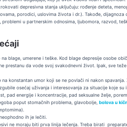
okovati depresivna stanja uključuju: rođenje deteta, meno
vama, porodici, uslovima života i dr.). Takođe, dijagnoza o
t, problemi u partnerskim odnosima, ljubomora, razvod, teš
ećaji
e na blage, umerene i teške. Kod blage depresije osobe o
ne prestanu da vode svoj svakodnevni život. Ipak, sve teže 
 na konstantan umor koji se ne povlači ni nakon spavanja.
 izgubile osećaj uživanja i interesovanja za situacije koje s
t, pad energije i koncentracije, pad seksualne želje, poreme
h tegoba poput stomačnih problema, glavobolje,
bolova u kič
simptomima).
neophodno ih je lečiti.
sivi ne moraju biti prva linija lečenja. Treba birati preparate