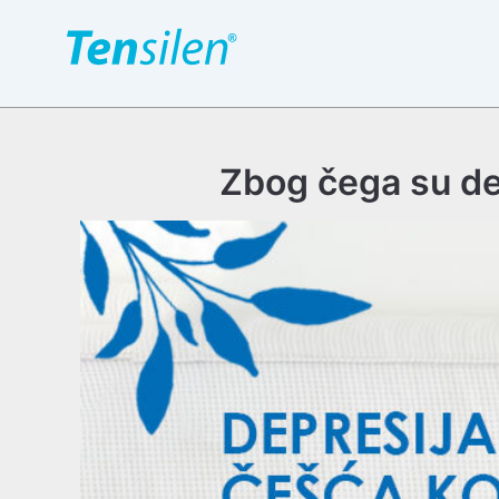
Пређи
на
садржај
Zbog čega su de