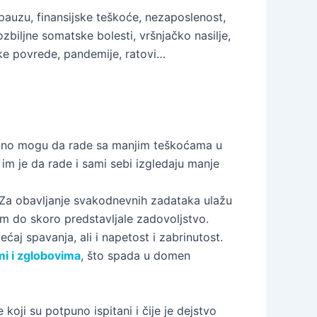
pauzu, finansijske teškoće, nezaposlenost,
zbiljne somatske bolesti, vršnjačko nasilje,
ke povrede, pandemije, ratovi…
bično mogu da rade sa manjim teškoćama u
im je da rade i sami sebi izgledaju manje
 Za obavljanje svakodnevnih zadataka ulažu
u im do skoro predstavljale zadovoljstvo.
ćaj spavanja, ali i napetost i zabrinutost.
mi i zglobovima
, što spada u domen
 koji su potpuno ispitani i čije je dejstvo