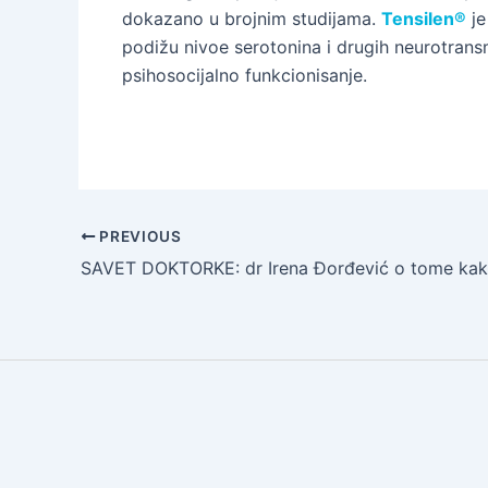
dokazano u brojnim studijama.
Tensilen®
je
podižu nivoe serotonina i drugih neurotrans
psihosocijalno funkcionisanje.
PREVIOUS