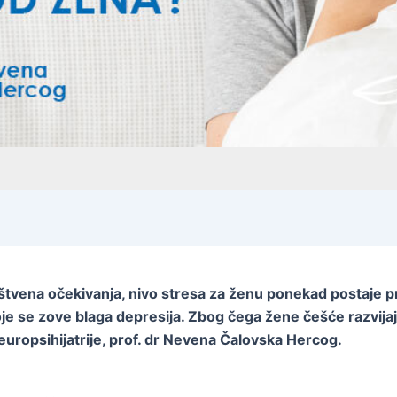
tvena očekivanja, nivo stresa za ženu ponekad postaje pre
 koje se zove blaga depresija.
Zbog čega žene češće razvija
uropsihijatrije, p
rof. dr Nevena Čalovska Hercog.