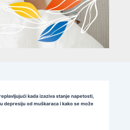
plavljujući kada izaziva stanje napetosti,
ju depresiju od muškaraca i kako se može