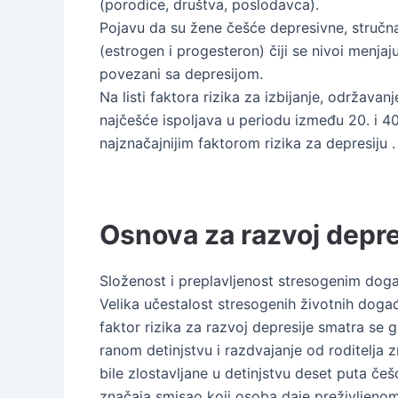
(porodice, društva, poslodavca).
Pojavu da su žene češće depresivne, stručna
(estrogen i progesteron) čiji se nivoi menj
povezani sa depresijom.
Na listi faktora rizika za izbijanje, održav
najčešće ispoljava u periodu između 20. i 40.
najznačajnijim faktorom rizika za depresiju 
Osnova za razvoj depre
Složenost i preplavljenost stresogenim doga
Velika učestalost stresogenih životnih događ
faktor rizika za razvoj depresije smatra se g
ranom detinjstvu i razdvajanje od roditelj
bile zlostavljane u detinjstvu deset puta če
značaja smisao koji osoba daje preživljenom 