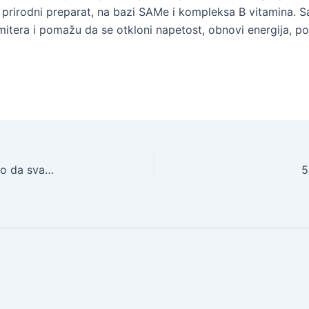
 prirodni preparat, na bazi SAMe i kompleksa B vitamina. Sa
mitera i pomažu da se otkloni napetost, obnovi energija, p
SAVET DOKTORKE: dr Irena Đorđević o tome kako da svakodnevnicu učinite lepšom
5