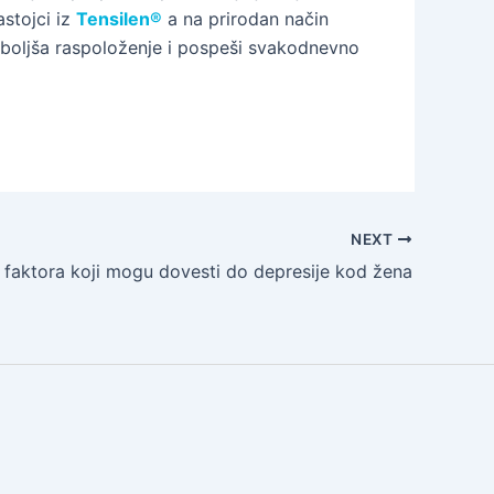
stojci iz
Tensilen®
a na prirodan način
oboljša raspoloženje i pospeši svakodnevno
NEXT
 faktora koji mogu dovesti do depresije kod žena