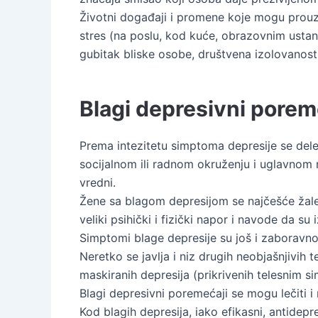
Životni događaji i promene koje mogu prouzr
stres (na poslu, kod kuće, obrazovnim ustano
gubitak bliske osobe, društvena izolovanos
Blagi depresivni porem
Prema intezitetu simptoma depresije se del
socijalnom ili radnom okruženju i uglavnom 
vredni.
Žene sa blagom depresijom se najčešće žale
veliki psihički i fizički napor i navode da su
Simptomi blage depresije su još i zaboravnos
Neretko se javlja i niz drugih neobjašnjivi
maskiranih depresija (prikrivenih telesnim 
Blagi depresivni poremećaji se mogu lečiti i 
Kod blagih depresija, iako efikasni, antidepre