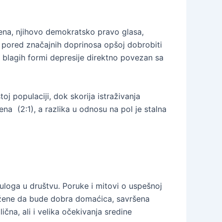
žena, njihovo demokratsko pravo glasa,
, pored značajnih doprinosa opšoj dobrobiti
t blagih formi depresije direktno povezan sa
j populaciji, dok skorija istraživanja
a (2:1), a razlika u odnosu na pol je stalna
uloga u društvu. Poruke i mitovi o uspešnoj
od žene da bude dobra domaćica, savršena
čna, ali i velika očekivanja sredine