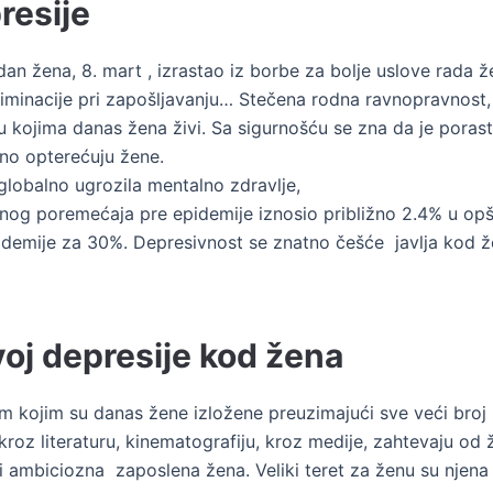
resije
n žena, 8. mart , izrastao iz borbe za bolje uslove rada 
skriminacije pri zapošljavanju… Stečena rodna ravnopravnost
u kojima danas žena živi. Sa sigurnošću se zna da je poras
o opterećuju žene.
lobalno ugrozila mentalno zdravlje,
nog poremećaja pre epidemije iznosio približno 2.4% u opšto
demije za 30%. Depresivnost se znatno češće javlja kod žen
voj depresije kod žena
m kojim su danas žene izložene preuzimajući sve veći broj 
g kroz literaturu, kinematografiju, kroz medije, zahtevaju 
 ambiciozna zaposlena žena. Veliki teret za ženu su njena li