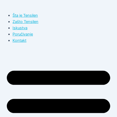
Пређи
на
Šta je Tensilen
садржај
Zašto Tensilen
Iskustva
Poručivanje
Kontakt