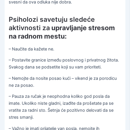
svesni da ova odluka nije dobra.
Psiholozi savetuju sledeće
aktivnosti za
upravljanje stresom
na radnom mestu:
– Naučite da kažete ne.
– Postavite granice između poslovnog i privatnog žitota.
Svakog dana se podsetite koji su vam prioriteti.
– Nemojte da nosite posao kući – vikend je za porodicu
ne za posao.
– Pauza za ručak je neophodna koliko god posla da
imate. Ukoliko niste gladni, izađite da prošetate pa se
vratite za radni sto. Šetnja će pozitivno delovati da se
stres smanji.
– Važno je imati prijatelje van posla, nemojte ih