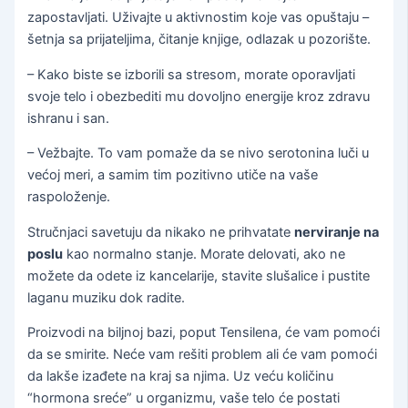
zapostavljati. Uživajte u aktivnostim koje vas opuštaju –
šetnja sa prijateljima, čitanje knjige, odlazak u pozorište.
– Kako biste se izborili sa stresom, morate oporavljati
svoje telo i obezbediti mu dovoljno energije kroz zdravu
ishranu i san.
– Vežbajte. To vam pomaže da se nivo serotonina luči u
većoj meri, a samim tim pozitivno utiče na vaše
raspoloženje.
Stručnjaci savetuju da nikako ne prihvatate
nerviranje na
poslu
kao normalno stanje. Morate delovati, ako ne
možete da odete iz kancelarije, stavite slušalice i pustite
laganu muziku dok radite.
Proizvodi na biljnoj bazi, poput Tensilena, će vam pomoći
da se smirite. Neće vam rešiti problem ali će vam pomoći
da lakše izađete na kraj sa njima. Uz veću količinu
“hormona sreće” u organizmu, vaše telo će postati