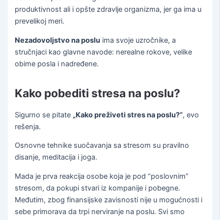
produktivnost ali i opšte zdravlje organizma, jer ga ima u
prevelikoj meri.
Nezadovoljstvo na poslu
ima svoje uzročnike, a
stručnjaci kao glavne navode: nerealne rokove, velike
obime posla i nadređene.
Kako pobediti stresa na poslu?
Sigurno se pitate
„Kako preživeti stres na poslu?“
, evo
rešenja.
Osnovne tehnike suočavanja sa stresom su pravilno
disanje, meditacija i joga.
Mada je prva reakcija osobe koja je pod “poslovnim”
stresom, da pokupi stvari iz kompanije i pobegne.
Međutim, zbog finansijske zavisnosti nije u mogućnosti i
sebe primorava da trpi nerviranje na poslu. Svi smo