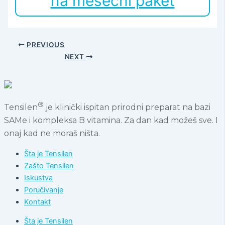
na mesečni paket
PREVIOUS
NEXT
®
Tensilen
je klinički ispitan prirodni preparat na bazi
SAMe i kompleksa B vitamina. Za dan kad možeš sve. I
onaj kad ne moraš ništa.
Šta je Tensilen
Zašto Tensilen
Iskustva
Poručivanje
Kontakt
Šta je Tensilen