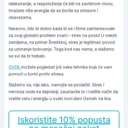
relaksiranije, a raspoloženje će biti na zavidnom nivou.
Imaćete više energije da se borite sa stresom i
obavezama.
Naravno, bilo bi dobro kada bi se i firme zainteresovale
za ovaj globalni problem zvani – stres na poslu! U nekim
zemljama, na primer Švedskoj, stres je legitiman povod
za uzimanje bolovanja. Toga kod nas nema, a slažemo
se svi da bi trebalo.
OVDE
možete pogledati još neke tehnike koje će vam
pomoći u borbi protiv stresa.
Slažemo se, nije lako, namojte se povlačiti. Stres i
nervoza vode ka depresiji, zaustavite to i nađite način da
vratite veru i energiju u svaki novi dan! Osmeh na lice.
Iskoristite 10% popusta