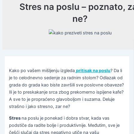
Stres na poslu – poznato, z
ne?
Kako po vašem mišljenju izgleda
pritisak na poslu
? Da li
je to celodnevno sedenje za radnim stolom? Odlazak od
grada do grada kao biste završili sve poslovne obaveze?
Ili je to preskakanje srca zbog prekomerno ispijene kafe?
A sve to je propraćeno glavoboljom i suzama. Deluje
strašno i jako stresno, zar ne?
Stres
na poslu je ponekad i dobra stvar, kada vas
podstiče da radite bolje i produktivnije. Međutim, sve je
češći slučaj da stres negativno utiče na vašu