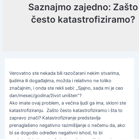
Saznajmo zajedno: Zašto
često katastrofiziramo?
Verovatno ste nekada bili razočarani nekim stvarima,
ljudima ili događajima, možda i relativno ne toliko
značajnim, i onda ste rekli sebi: „Sjajno, sada mi je ceo
dan/mesec/godina/život uništen”?
Ako imate ovaj problem, a većina ljudi ga ima, skloni ste
katastrofiziranju. Zašto često katastrofiziramo i šta to
zapravo znači? Katastrofiziranje predstavlja
prenaglašeno negativno razmišljanje o nečemu da, ako
bi se dogodio određen negativni ishod, to bi