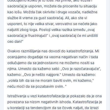
odlučujemo koliko je to loše. Na primer, ako vozite i
saobraćaj je usporen, možete da procenite tu situaciju
kao lošu. Možda čak okrivite i druge vozače, nadležne
službe ili vreme za gust saobraćaj. Ali, ako ste vi
usporeni, to nije velika stvar, verovatno se nećete jako
naljutiti zbog toga. Postoji velika razlika između „ovaj
saobraćaj je frustrirajući“ i „ovaj saobraćaj će mi uništiti
ceo dan!“
Ovakvo razmišljanje nas dovodi do katastrofiziranja. Mi
ocenjujemo događaje na veoma negativan način i tada
odlučujemo da se jednostavno ne možemo nositi sa
njima. Umesto da kažemo sebi: „Ovo je razočaravajuće“,
kažemo: „Ovo je nešto najgore.“ Umesto da kažemo:
„volela bih da se ne moram baviti ovim, mi kažemo,“
neću moći da se pozabavim ovim. “
Istraživanja u vezi katastrofalizacije je pokazalo da je ona
povezana sa nizom negativnih ishoda. Katastrofizacija je
u korelaciji sa tendencijom da se čovek naljuti, da izrazi