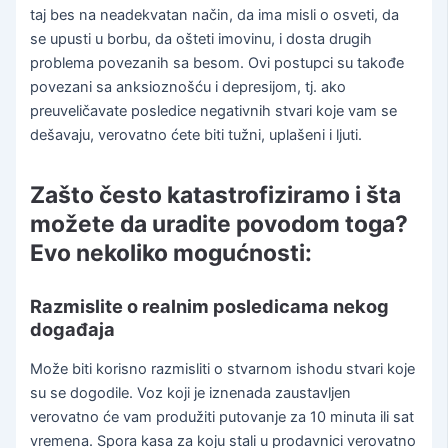
taj bes na neadekvatan način, da ima misli o osveti, da
se upusti u borbu, da ošteti imovinu, i dosta drugih
problema povezanih sa besom. Ovi postupci su takođe
povezani sa anksioznošću i depresijom, tj. ako
preuveličavate posledice negativnih stvari koje vam se
dešavaju, verovatno ćete biti tužni, uplašeni i ljuti.
Zašto često katastrofiziramo i šta
možete da uradite povodom toga?
Evo nekoliko mogućnosti:
Razmislite o realnim posledicama nekog
događaja
Može biti korisno razmisliti o stvarnom ishodu stvari koje
su se dogodile. Voz koji je iznenada zaustavljen
verovatno će vam produžiti putovanje za 10 minuta ili sat
vremena. Spora kasa za koju stali u prodavnici verovatno