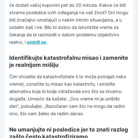
će dodati vašoj kupovini pet do 20 minuta. Kakve će biti
stvarne posledice ovih odlaganja na vaš život? Oni mogu
biti značajno ometajući u nekim hitnim situacijama, a u
ostalim baš i ne. Bilo bi dobro da iskoristite vreme za
čekanje da bi razmisilili o datom problemu objektivno
realno, i
smirili se
.
Identifikujte katastrofalnu misao i zamenite
je realnijom mišlju
Čim shvatite da katastrofizirate (i to može potrajati neko
vreme), označite tu misao kao katastrofu, i smislite
alternativu koja bi bolje odražavala ono što se stvarno
događa. Umesto da kažete: „Ovo vreme mi je uništilo
dan“, pokušajte: „Razočaran sam što ne mogu da radim
ono, što sam želeo da radim danas.
Ne umanjujte ni posledice jer to znati razlog
zašto često katastrofiziramo