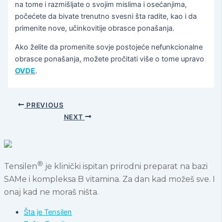
na tome i razmišljate o svojim mislima i osećanjima,
počećete da bivate trenutno svesni šta radite, kao i da
primenite nove, učinkovitije obrasce ponašanja.
Ako želite da promenite sovje postojeće nefunkcionalne
obrasce ponašanja, možete pročitati više o tome upravo
OVDE
.
PREVIOUS
NEXT
®
Tensilen
je klinički ispitan prirodni preparat na bazi
SAMe i kompleksa B vitamina. Za dan kad možeš sve. I
onaj kad ne moraš ništa.
Šta je Tensilen