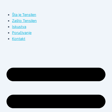
Пређи
на
Šta je Tensilen
садржај
Zašto Tensilen
Iskustva
Poručivanje
Kontakt