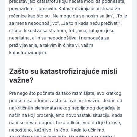
predstavljalo katastrofu koju nećete moći da podnesete,
prevaziđete ili preživite. Katastrofizirajuće misli sadrže
rečenice kao što su „Ne mogu da se nosim sa tim“, „To je
za mene nepodnošljivo“, „Ja to nikada neću preživeti“ i
slično. Iskustva sa strahom, fobijama, ljutnjom jesu
neprijatna, ali nisu nepodnošljiva, i nemoguća za
preživljavanje, a takvim ih činite vi, vašim
katastrofiziranjem.
Zašto su katastrofizirajuće misli
važne?
Pre nego što počnete da tako razmišljate, evo kratkog
podsetnika o tome zašto su ove misli važne. Jedan od
najkritičnijih elemenata nekog neprijatnog događaja je
način na koji procenjujemo novonastalu situaciju. Kada
nam se nešto dogodi, brzo odlučujemo da li je to loše,
nepošteno, kažnjivo, i slično. Kada to učinimo,