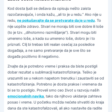
Kod dosta ljudi se dešava da opisuju nešto zaista
razočaravajuće, i onda kažu, „ali to je u redu.“ Ako nije u
redu,
ne pokušavajte da se pretvarate da je u redu
. To
nije uopšte zdravo. Stvari ne moraju biti sve dobre ili loše
(to je tzv. „dihotomno razmišljanje“). Stvari mogu biti
umereno loše, a kada su umereno loše, dobro je i to
priznati. Cilj bi trebao biti realan osećaj za posledice
događaja, a ne samo pretvaranje da je sve što se
događa pozitivno ili negativno.
Znajte da je potrebno vreme i praksa da biste postigli
dobar rezultat u sublimaciji katastrofiziranja. Teško je
urazumiti se u nekom napetom trenutku i zaustaviti se od
katastrofiziranja. Potrebno je dosta prakse i vremena da
bi se to postiglo. Proveli smo ceo život u razvoju naših
emocionalnih navika
, tako da njihovo ukidanje zahteva
posao i vreme. U početku možda nećete shvatiti do kraja
dana da ste katastrofalizovali, ali ako nastavite da radite