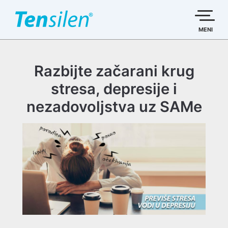
Пређи
на
садржај
MENI
Razbijte začarani krug
stresa, depresije i
nezadovoljstva uz SAMe