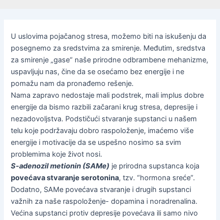
U uslovima pojačanog stresa, možemo biti na iskušenju da
posegnemo za sredstvima za smirenje. Međutim, sredstva
za smirenje „gase“ naše prirodne odbrambene mehanizme,
uspavljuju nas, čine da se osećamo bez energije i ne
pomažu nam da pronađemo rešenje.
Nama zapravo nedostaje mali podstrek, mali implus dobre
energije da bismo razbili začarani krug stresa, depresije i
nezadovoljstva. Podstičući stvaranje supstanci u našem
telu koje podržavaju dobro raspoloženje, imaćemo više
energije i motivacije da se uspešno nosimo sa svim
problemima koje život nosi.
S-adenozil metionin (SAMe)
je prirodna supstanca koja
povećava stvaranje serotonina
, tzv. “hormona sreće”.
Dodatno, SAMe povećava stvaranje i drugih supstanci
važnih za naše raspoloženje- dopamina i noradrenalina.
Većina supstanci protiv depresije povećava ili samo nivo