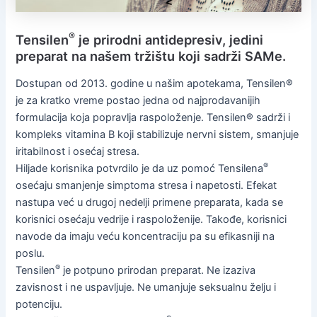
®
Tensilen
je prirodni antidepresiv, jedini
preparat na našem tržištu koji sadrži SAMe.
Dostupan od 2013. godine u našim apotekama, Tensilen®
je za kratko vreme postao jedna od najprodavanijih
formulacija koja popravlja raspoloženje. Tensilen® sadrži i
kompleks vitamina B koji stabilizuje nervni sistem, smanjuje
iritabilnost i osećaj stresa.
®
Hiljade korisnika potvrdilo je da uz pomoć Tensilena
osećaju smanjenje simptoma stresa i napetosti. Efekat
nastupa već u drugoj nedelji primene preparata, kada se
korisnici osećaju vedrije i raspoloženije. Takođe, korisnici
navode da imaju veću koncentraciju pa su efikasniji na
poslu.
®
Tensilen
je potpuno prirodan preparat. Ne izaziva
zavisnost i ne uspavljuje. Ne umanjuje seksualnu želju i
potenciju.