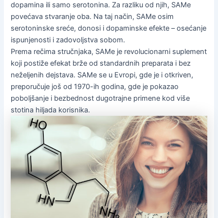
dopamina ili samo serotonina. Za razliku od njih, SAMe
povećava stvaranje oba. Na taj način, SAMe osim
serotoninske sreće, donosi i dopaminske efekte – osećanje
ispunjenosti i zadovoljstva sobom.
Prema rečima stručnjaka, SAMe je revolucionarni suplement
koji postiže efekat brže od standardnih preparata i bez
neželjenih dejstava. SAMe se u Evropi, gde je i otkriven,
preporučuje još od 1970-ih godina, gde je pokazao
poboljšanje i bezbednost dugotrajne primene kod više
stotina hiljada korisnika.