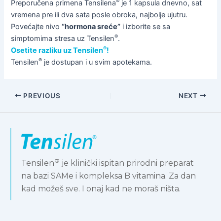
®
Preporučena primena Tensilena
je 1 kapsula dnevno, sat
vremena pre ili dva sata posle obroka, najbolje ujutru.
Povećajte nivo
“hormona sreće”
i izborite se sa
®
simptomima stresa uz Tensilen
.
®
Osetite razliku uz Tensilen
!
®
Tensilen
je dostupan i u svim apotekama.
PREVIOUS
NEXT
®
Tensilen
je klinički ispitan prirodni preparat
na bazi SAMe i kompleksa B vitamina. Za dan
kad možeš sve. I onaj kad ne moraš ništa.