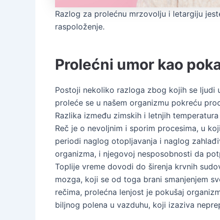
Razlog za prolećnu mrzovolju i letargiju jes
raspoloženje.
Prolećni umor kao poka
Postoji nekoliko razloga zbog kojih se ljudi 
proleće se u našem organizmu pokreću proces
Razlika između zimskih i letnjih temperatura
Reč je o nevoljnim i sporim procesima, u ko
periodi naglog otopljavanja i naglog zahlađ
organizma, i njegovoj nesposobnosti da pot
Toplije vreme dovodi do širenja krvnih sudov
mozga, koji se od toga brani smanjenjem svo
rečima, prolećna lenjost je pokušaj organiz
biljnog polena u vazduhu, koji izaziva nep