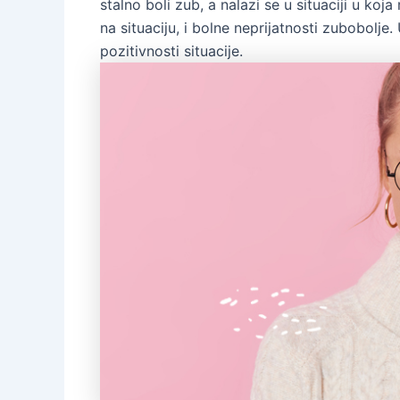
stalno boli zub, a nalazi se u situaciji u ko
na situaciju, i bolne neprijatnosti zubobolje
pozitivnosti situacije.