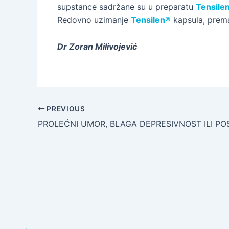
supstance sadržane su u preparatu
Tensile
Redovno uzimanje
Tensilen
®
kapsula, prema
Dr Zoran Milivojević
PREVIOUS