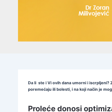
Da li ste i Vi ovih dana umorni i iscrpljen
poremećaju ili bolesti, i na koji način je
Proleće donosi optimiz