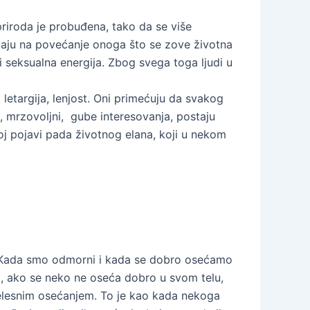
 priroda je probuđena, tako da se više
aju na povećanje onoga što se zove životna
i seksualna energija. Zbog svega toga ljudi u
 letargija, lenjost. Oni primećuju da svakog
i, mrzovoljni, gube interesovanja, postaju
koj pojavi pada životnog elana, koji u nekom
u. Kada smo odmorni i kada se dobro osećamo
Ali, ako se neko ne oseća dobro u svom telu,
m telesnim osećanjem. To je kao kada nekoga