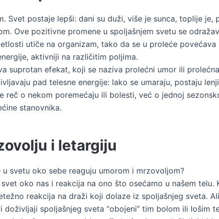
Svet postaje lepši: dani su duži, više je sunca, toplije je,
om. Ove pozitivne promene u spoljašnjem svetu se odražav
svetlosti utiče na organizam, tako da se u proleće povećava 
nergije, aktivniji na različitim poljima.
va suprotan efekat, koji se naziva prolećni umor ili prolećna
ljavaju pad telesne energije: lako se umaraju, postaju lenj
ije reč o nekom poremećaju ili bolesti, već o jednoj sezons
ećine stanovnika.
ovolju i letargiju
ne u svetu oko sebe reaguju umorom i mrzovoljom?
 na svet oko nas i reakcija na ono što osećamo u našem tel
retežno reakcija na draži koji dolaze iz spoljašnjeg sveta. 
vi doživljaji spoljašnjeg sveta “obojeni” tim bolom ili loši