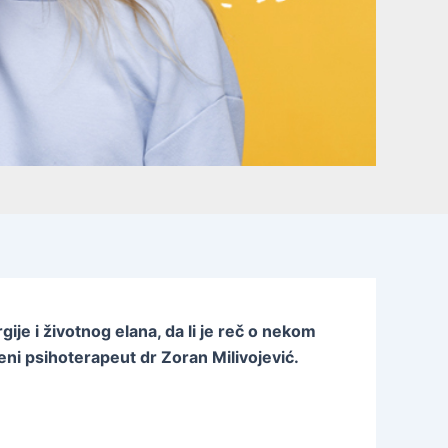
ije i životnog elana, da li je reč o nekom
eni psihoterapeut dr Zoran Milivojević.