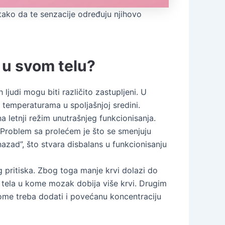
 tako da te senzacije određuju njihovo
 u svom telu?
ljudi mogu biti različito zastupljeni. U
temperaturama u spoljašnjoj sredini.
a letnji režim unutrašnjeg funkcionisanja.
 Problem sa prolećem je što se smenjuju
azad”, što stvara disbalans u funkcionisanju
g pritiska. Zbog toga manje krvi dolazi do
 tela u kome mozak dobija više krvi. Drugim
Tome treba dodati i povećanu koncentraciju