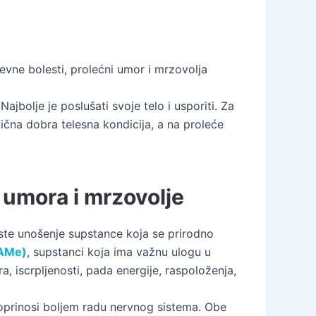
evne bolesti, prolećni umor i mrzovolja
ajbolje je poslušati svoje telo i usporiti. Za
dična dobra telesna kondicija, a na proleće
umora i mrzovolje
ste unošenje supstance koja se prirodno
SAMe)
, supstanci koja ima važnu ulogu u
, iscrpljenosti, pada energije, raspoloženja,
oprinosi boljem radu nervnog sistema. Obe