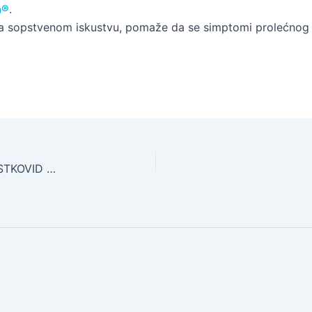
n
®
.
 sopstvenom iskustvu, pomaže da se simptomi prolećnog u
PROLEĆNI UMOR, BLAGA DEPRESIVNOST ILI POSTKOVID SINDROM?