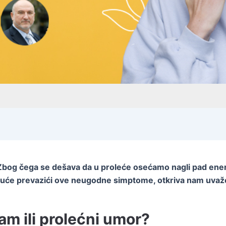
i? Zbog čega se dešava da u proleće osećamo nagli pad energ
 moguće prevazići ove neugodne simptome, otkriva nam uvaž
am ili prolećni umor?