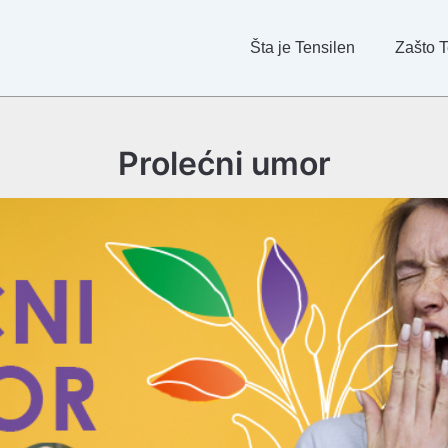
Šta je Tensilen
Zašto T
Prolećni umor