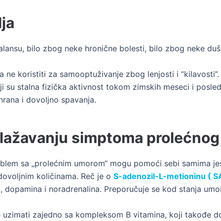
ja
lansu, bilo zbog neke hronične bolesti, bilo zbog neke duš
ne koristiti za samooptuživanje zbog lenjosti i “kilavosti”. N
ji su stalna fizička aktivnost tokom zimskih meseci i posle
hrana i dovoljno spavanja.
lažavanju simptoma prolećnog 
problem sa „prolećnim umorom“ mogu pomoći sebi samima je
dovoljnim količinama. Reč je o
S-adenozil-L-metioninu ( 
, dopamina i noradrenalina. Preporučuje se kod stanja umora
je uzimati zajedno sa kompleksom B vitamina, koji takođe d