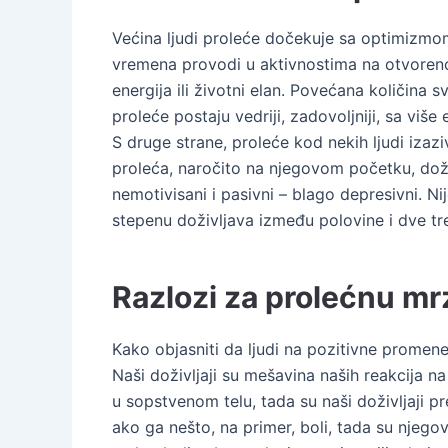
Većina ljudi proleće dočekuje sa optimizmom. 
vremena provodi u aktivnostima na otvoren
energija ili životni elan. Povećana količina 
proleće postaju vedriji, zadovoljniji, sa više e
S druge strane, proleće kod nekih ljudi izazi
proleća, naročito na njegovom početku, doživ
nemotivisani i pasivni – blago depresivni. N
stepenu doživljava između polovine i dve tr
Ra
zlozi za prolećnu mrz
Kako objasniti da ljudi na pozitivne prome
Naši doživljaji su mešavina naših reakcija
u sopstvenom telu, tada su naši doživljaji p
ako ga nešto, na primer, boli, tada su njego