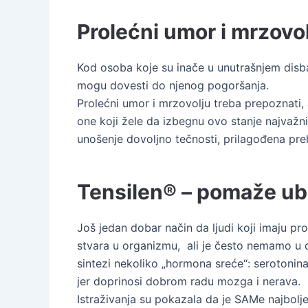
Prolećni umor i mrzovol
Kod osoba koje su inače u unutrašnjem disba
mogu dovesti do njenog pogoršanja.
Prolećni umor i mrzovolju treba prepoznati, a 
one koji žele da izbegnu ovo stanje najvažni
unošenje dovoljno tečnosti, prilagođena pre
Tensilen® – pomaže ub
Još jedan dobar način da ljudi koji imaju 
stvara u organizmu, ali je često nemamo u 
sintezi nekoliko „hormona sreće“: serotonina
jer doprinosi dobrom radu mozga i nerava.
Istraživanja su pokazala da je SAMe najbol