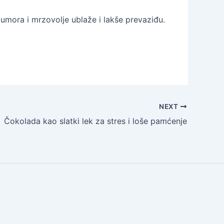
mora i mrzovolje ublaže i lakše prevaziđu.
NEXT
Čokolada kao slatki lek za stres i loše pamćenje