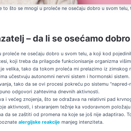
te to što se mnogi u proleće ne osećaju dobro u svom telu,
zatelj – da li se osećamo dobro
u proleće ne osećaju dobro u svom telu, a koji kod pojedinih 
i, koji treba da prilagode funkcionisanje organizma višim 
 je velika, tako da tokom proleća mi prelazimo iz zimskog n
jima učestvuju autonomni nervni sistem i hormonski sistem.
ivanja, tako da se ovi procesi pokreću po sistemu “napred-n
puno odgovori zahtevima dnevnih aktivnosti.
a i većeg znojenja, što se odražava na relativni pad krvno
je aktivnosti, i stvaranjem težnje ka vodoravnom položaju
ma da se zaštiti od promena na koje se još nije adaptirao. 
repoznate
alergijske reakcije
manjeg intenziteta.