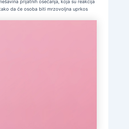
mešavina prijatnih osećanja, koja su reakcija
i, tako da će osoba biti mrzovoljna uprkos