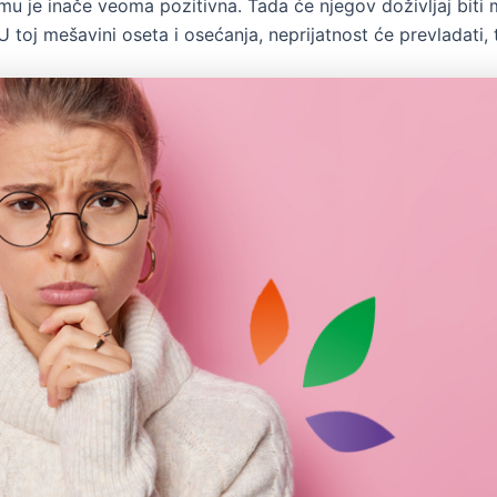
ja mu je inače veoma pozitivna. Tada će njegov doživljaj biti 
. U toj mešavini oseta i osećanja, neprijatnost će prevladat