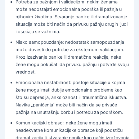
Potreba za pažnjom i validacijom: nekim ženama
može nedostajati emocionalna podrška ili pažnja u
njihovim životima. Stvaranje panike ili dramatizovanje
situacija može biti način da privuku pažnju drugih ljudi
i osećaju se važnima.
Nisko samopouzdanje: nedostatak samopouzdanja
može dovesti do potrebe za eksternom validacijom.
Kroz izazivanje panike ili dramatične reakcije, neke
žene mogu pokušati da privuku pažnju i potvrde svoju
vrednost.
Emocionalna nestabilnost: postoje situacije u kojima
žene mogu imati dublje emocionalne probleme kao
što su depresija, anksioznost ili traumatična iskustva.
Navika „paničenja“ može biti način da se privuče
pažnja na unutrašnju borbu i potrebu za podrškom.
Komunikacijski obrasci: neke žene mogu imati
neadekvatne komunikacijske obrasce koji podstiču
dramatizaciju ili stvaranje panike kao način izražavanja