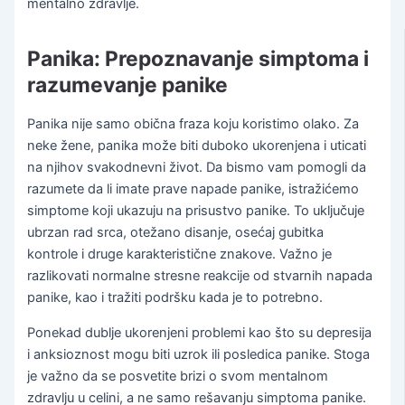
mentalno zdravlje.
Panika: Prepoznavanje simptoma i
razumevanje panike
Panika nije samo obična fraza koju koristimo olako. Za
neke žene, panika može biti duboko ukorenjena i uticati
na njihov svakodnevni život. Da bismo vam pomogli da
razumete da li imate prave napade panike, istražićemo
simptome koji ukazuju na prisustvo panike. To uključuje
ubrzan rad srca, otežano disanje, osećaj gubitka
kontrole i druge karakteristične znakove. Važno je
razlikovati normalne stresne reakcije od stvarnih napada
panike, kao i tražiti podršku kada je to potrebno.
Ponekad dublje ukorenjeni problemi kao što su depresija
i anksioznost mogu biti uzrok ili posledica panike. Stoga
je važno da se posvetite brizi o svom mentalnom
zdravlju u celini, a ne samo rešavanju simptoma panike.