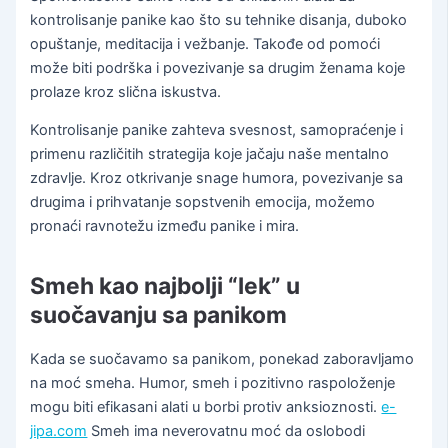
kontrolisanje panike kao što su tehnike disanja, duboko
opuštanje, meditacija i vežbanje. Takođe od pomoći
može biti podrška i povezivanje sa drugim ženama koje
prolaze kroz slična iskustva.
Kontrolisanje panike zahteva svesnost, samopraćenje i
primenu različitih strategija koje jačaju naše mentalno
zdravlje. Kroz otkrivanje snage humora, povezivanje sa
drugima i prihvatanje sopstvenih emocija, možemo
pronaći ravnotežu između panike i mira.
Smeh kao najbolji “lek” u
suočavanju sa panikom
Kada se suočavamo sa panikom, ponekad zaboravljamo
na moć smeha. Humor, smeh i pozitivno raspoloženje
mogu biti efikasani alati u borbi protiv anksioznosti.
e-
jipa.com
Smeh ima neverovatnu moć da oslobodi