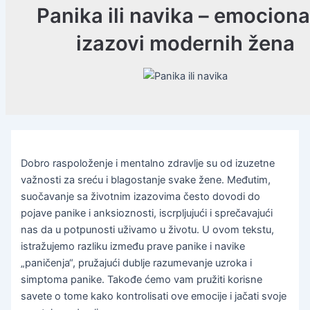
Panika ili navika – emociona
izazovi modernih žena
Dobro raspoloženje i mentalno zdravlje su od izuzetne
važnosti za sreću i blagostanje svake žene. Međutim,
suočavanje sa životnim izazovima često dovodi do
pojave panike i anksioznosti, iscrpljujući i sprečavajući
nas da u potpunosti uživamo u životu. U ovom tekstu,
istražujemo razliku između prave panike i navike
„paničenja“, pružajući dublje razumevanje uzroka i
simptoma panike. Takođe ćemo vam pružiti korisne
savete o tome kako kontrolisati ove emocije i jačati svoje