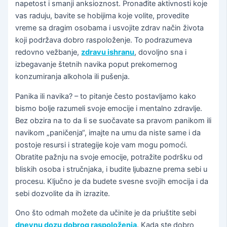
napetost i smanji anksioznost. Pronađite aktivnosti koje
vas raduju, bavite se hobijima koje volite, provedite
vreme sa dragim osobama i usvojite zdrav način života
koji podržava dobro raspoloženje. To podrazumeva
redovno vežbanje,
zdravu ishranu
, dovoljno sna i
izbegavanje štetnih navika poput prekomernog
konzumiranja alkohola ili pušenja.
Panika ili navika? – to pitanje često postavljamo kako
bismo bolje razumeli svoje emocije i mentalno zdravlje.
Bez obzira na to da li se suočavate sa pravom panikom ili
navikom „paničenja“, imajte na umu da niste same i da
postoje resursi i strategije koje vam mogu pomoći.
Obratite pažnju na svoje emocije, potražite podršku od
bliskih osoba i stručnjaka, i budite ljubazne prema sebi u
procesu. Ključno je da budete svesne svojih emocija i da
sebi dozvolite da ih izrazite.
Ono što odmah možete da učinite je da priuštite sebi
dnevnu dozu dobrog raspoloženja
. Kada ste dobro