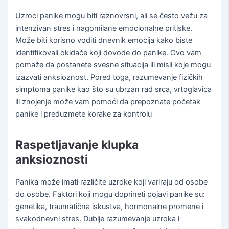
Uzroci panike mogu biti raznovrsni, ali se često vežu za
intenzivan stres i nagomilane emocionalne pritiske.
Može biti korisno voditi dnevnik emocija kako biste
identifikovali okidače koji dovode do panike. Ovo vam
pomaže da postanete svesne situacija ili misli koje mogu
izazvati anksioznost. Pored toga, razumevanje fizičkih
simptoma panike kao što su ubrzan rad srca, vrtoglavica
ili znojenje može vam pomoći da prepoznate početak
panike i preduzmete korake za kontrolu
Raspetljavanje klupka
anksioznosti
Panika može imati različite uzroke koji variraju od osobe
do osobe. Faktori koji mogu doprineti pojavi panike su:
genetika, traumatična iskustva, hormonalne promene i
svakodnevni stres. Dublje razumevanje uzroka i