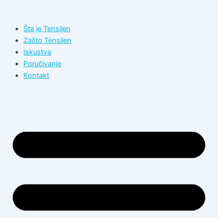
Пређи
на
Šta je Tensilen
садржај
Zašto Tensilen
Iskustva
Poručivanje
Kontakt