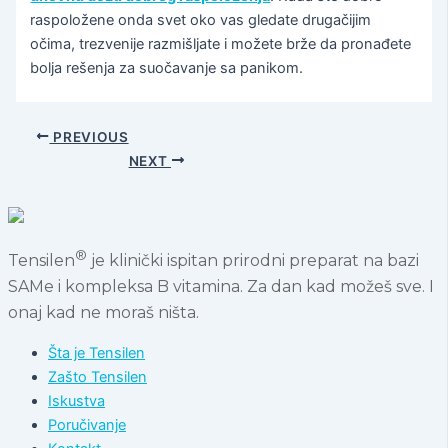
raspoložene onda svet oko vas gledate drugačijim
očima, trezvenije razmišljate i možete brže da pronađete
bolja rešenja za suočavanje sa panikom.
PREVIOUS
NEXT
®
Tensilen
je klinički ispitan prirodni preparat na bazi
SAMe i kompleksa B vitamina. Za dan kad možeš sve. I
onaj kad ne moraš ništa.
Šta je Tensilen
Zašto Tensilen
Iskustva
Poručivanje