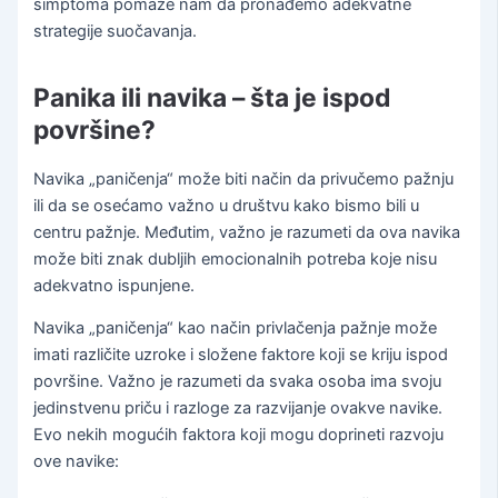
simptoma pomaže nam da pronađemo adekvatne
strategije suočavanja.
Panika ili navika – šta je ispod
površine?
Navika „paničenja“ može biti način da privučemo pažnju
ili da se osećamo važno u društvu kako bismo bili u
centru pažnje. Međutim, važno je razumeti da ova navika
može biti znak dubljih emocionalnih potreba koje nisu
adekvatno ispunjene.
Navika „paničenja“ kao način privlačenja pažnje može
imati različite uzroke i složene faktore koji se kriju ispod
površine. Važno je razumeti da svaka osoba ima svoju
jedinstvenu priču i razloge za razvijanje ovakve navike.
Evo nekih mogućih faktora koji mogu doprineti razvoju
ove navike: