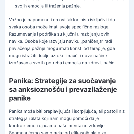
svojih emocija ili traženja pažnje.
Važno je napomenuti da ovi faktori nisu isključivi i da
svaka osoba može imati svoje specifične razloge.
Razumevanje i podrška su ključni u razbijanju ovih
navika. Osobe koje razvijaju naviku „paničenja“ radi
privlačenja pažnje mogu imati koristi od terapije, gde
mogu istražiti dublje uzroke i naučiti nove načine
izražavanja svojih potreba i emocija na zdraviji način.
Panika: Strategije za suočavanje
sa anksioznošću i prevazilaženje
panike
Panika može biti preplavljujuća i iscrpljujuća, ali postoji niz
strategija i alata koji nam mogu pomoći da je
kontrolisemo i ojačamo naše mentalno zdravlje.
Spomenućemo samo neke od efikasnih alata za