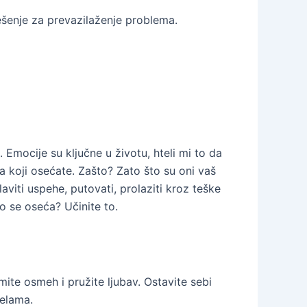
rešenje za prevazilaženje problema.
. Emocije su ključne u životu, hteli mi to da
a koji osećate. Zašto? Zato što su oni vaš
aviti uspehe, putovati, prolaziti kroz teške
ko se oseća? Učinite to.
ite osmeh i pružite ljubav. Ostavite sebi
pelama.