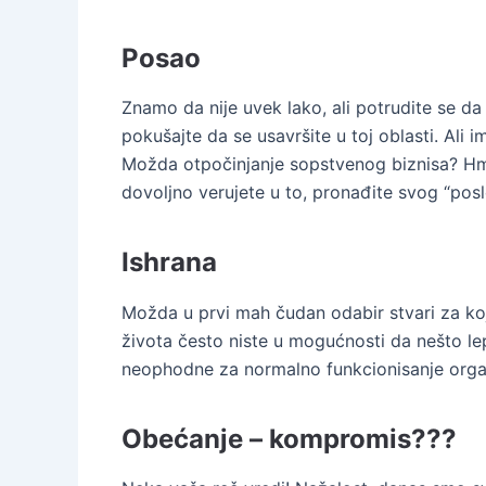
Posao
Znamo da nije uvek lako, ali potrudite se da
pokušajte da se usavršite u toj oblasti. Ali 
Možda otpočinjanje sopstvenog biznisa? Hm, 
dovoljno verujete u to, pronađite svog “posl
Ishrana
Možda u prvi mah čudan odabir stvari za koj
života često niste u mogućnosti da nešto lep
neophodne za normalno funkcionisanje orga
Obećanje – kompromis???