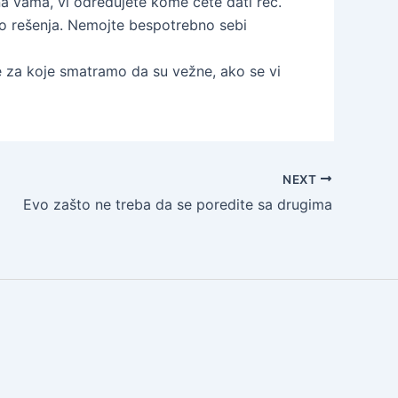
 na vama, vi određujete kome ćete dati reč.
 do rešenja. Nemojte bespotrebno sebi
 za koje smatramo da su vežne, ako se vi
NEXT
Evo zašto ne treba da se poredite sa drugima