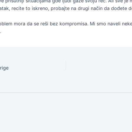
 prisutniji situacijama gde ljudi gaze svoju reč. Ali sve je
atak, recite to iskreno, probajte na drugi način da dođete
oblem mora da se reši bez kompromisa. Mi smo naveli neke
.
rige