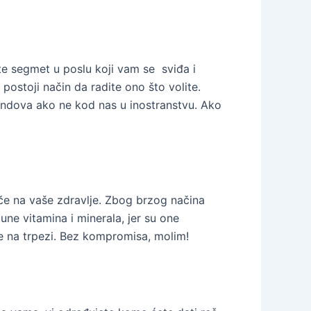
ite segmet u poslu koji vam se sviđa i
postoji način da radite ono što volite.
fondova ako ne kod nas u inostranstvu. Ako
iče na vaše zdravlje. Zbog brzog načina
ne vitamina i minerala, jer su one
 na trpezi. Bez kompromisa, molim!