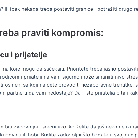
Ili ipak nekada treba postaviti granice i potražiti drugo 
treba praviti kompromis:
u i prijatelje
arima koje mogu da sačekaju. Prioritete treba jasno postaviti
odicom i prijateljima vam sigurno može smanjiti nivo stres
iti osmeh, sa kojima ćete provoditi nezaboravne trenutke, sl
om partneru da vam nedostaje? Da li ste prijatelja pitali ka
biti zadovoljni i srećni ukoliko želite da još nekome izmam
, kupovinu ili hobi. Budite zadovoljni što hodate u svojim ci