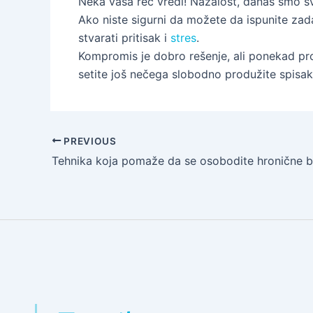
Neka vaša reč vredi! Nažalost, danas smo sve
Ako niste sigurni da možete da ispunite zad
stvarati pritisak i
stres
.
Kompromis je dobro rešenje, ali ponekad pr
setite još nečega slobodno produžite spisak
PREVIOUS
Tehnika koja pomaže da se osobodite hronične b