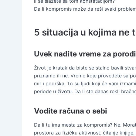
li se slažete sa tom konstatacijom?
Da li kompromis može da reši svaki problem? 
5 situacija u kojima ne 
Uvek nađite vreme za porodic
Život je kratak da biste se stalno bavili stv
priznamo ili ne. Vreme koje provedete sa por
mir i podrška. To su ljudi koji će vam izmam
periode u životu. Da li ste danas rekli bračn
Vodite računa o sebi
Da li tu ima mesta za kompromis? Ne. Morate 
prostora za fizičku aktivnost, čitanje knjige