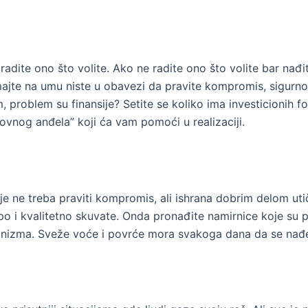
 radite ono što volite. Ako ne radite ono što volite bar nađ
imajte na umu niste u obavezi da pravite kompromis, sigurno 
problem su finansije? Setite se koliko ima investicionih 
ovnog anđela” koji ća vam pomoći u realizaciji.
e ne treba praviti kompromis, ali ishrana dobrim delom ut
o i kvalitetno skuvate. Onda pronađite namirnice koje su pu
nizma. Sveže voće i povrće mora svakoga dana da se nađe