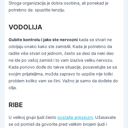
Stroga organizacija je dobra osobina, ali ponekad je
potrebno da spustite tenziju.
VODOLIJA
Gubite kontrolu i jako ste nervozni
kada se stvari ne
odvijaju onako kako ste zamislili. Kada je potrebno da
radite više stvari od jednom, često se desi da neki deo
ne ide po vašoj zamisli i to vam izaziva veliku nervozu.
Kada ponovo dođe do takve situacije, posavetujte se sa
svojim prijateljima, možda zapravo to uopšte nije toliki
problem koliko vam se čini. Važno je samo da dođete do
cilja.
RIBE
U velikoj grupi ljudi često
postajte anksiozni
. Užasavate
se od pomisli da govorite pred velikim brojem ljudi i