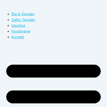
Пређи
на
Šta je Tensilen
садржај
Zašto Tensilen
Iskustva
Poručivanje
Kontakt