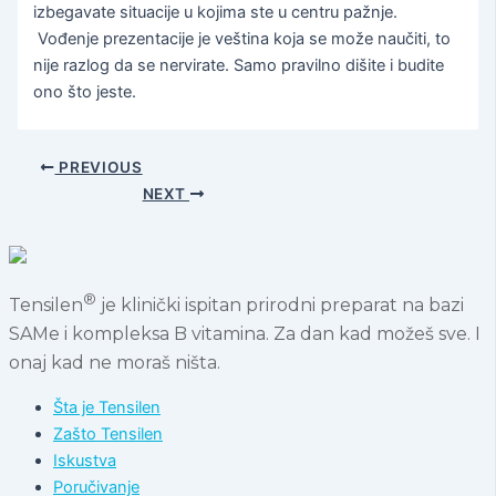
izbegavate situacije u kojima ste u centru pažnje.
Vođenje prezentacije je veština koja se može naučiti, to
nije razlog da se nervirate. Samo pravilno dišite i budite
ono što jeste.
PREVIOUS
NEXT
®
Tensilen
je klinički ispitan prirodni preparat na bazi
SAMe i kompleksa B vitamina. Za dan kad možeš sve. I
onaj kad ne moraš ništa.
Šta je Tensilen
Zašto Tensilen
Iskustva
Poručivanje