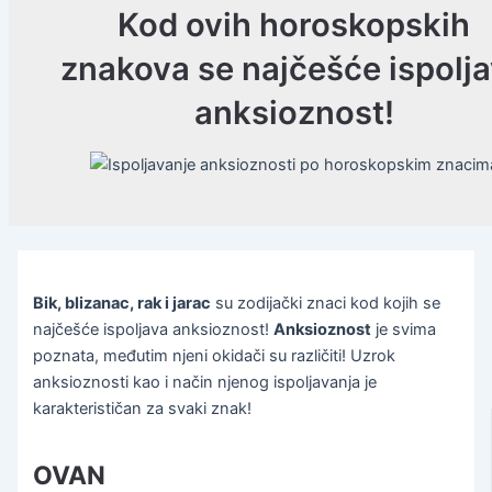
Kod ovih horoskopskih
znakova se najčešće ispolj
anksioznost!
Bik, blizanac, rak i jarac
su zodijački znaci kod kojih se
najčešće ispoljava anksioznost!
Anksioznost
je svima
poznata, međutim njeni okidači su različiti! Uzrok
anksioznosti kao i način njenog ispoljavanja je
karakterističan za svaki znak!
OVAN