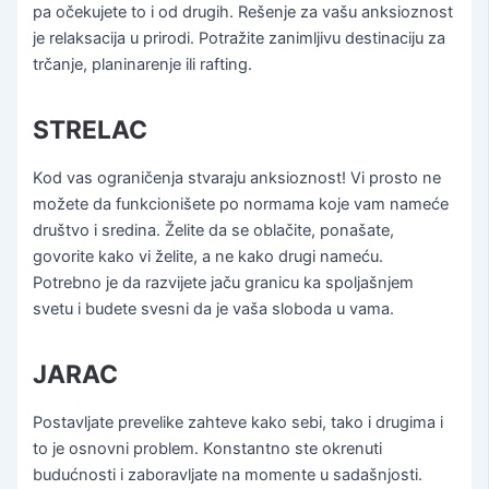
pa očekujete to i od drugih. Rešenje za vašu anksioznost
je relaksacija u prirodi. Potražite zanimljivu destinaciju za
trčanje, planinarenje ili rafting.
STRELAC
Kod vas ograničenja stvaraju anksioznost! Vi prosto ne
možete da funkcionišete po normama koje vam nameće
društvo i sredina. Želite da se oblačite, ponašate,
govorite kako vi želite, a ne kako drugi nameću.
Potrebno je da razvijete jaču granicu ka spoljašnjem
svetu i budete svesni da je vaša sloboda u vama.
JARAC
Postavljate prevelike zahteve kako sebi, tako i drugima i
to je osnovni problem. Konstantno ste okrenuti
budućnosti i zaboravljate na momente u sadašnjosti.