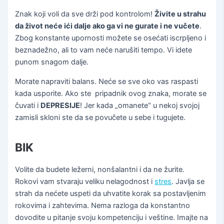
Znak koji voli da sve drži pod kontrolom!
Živite u strahu
da život neće ići dalje ako ga vi ne gurate i ne vučete
.
Zbog konstante upornosti možete se osećati iscrpljeno i
beznadežno, ali to vam neće narušiti tempo. Vi idete
punom snagom dalje.
Morate napraviti balans. Neće se sve oko vas raspasti
kada usporite. Ako ste pripadnik ovog znaka, morate se
čuvati i
DEPRESIJE
! Jer kada „omanete“ u nekoj svojoj
zamisli skloni ste da se povučete u sebe i tugujete.
BIK
Volite da budete ležerni, nonšalantni i da ne žurite.
Rokovi vam stvaraju veliku nelagodnost i
stres
. Javlja se
strah da nećete uspeti da uhvatite korak sa postavljenim
rokovima i zahtevima. Nema razloga da konstantno
dovodite u pitanje svoju kompetenciju i veštine. Imajte na