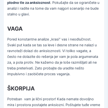
plodno tle za anksioznost
. Pokušajte da se ograničete u
analizi i radite na tome da vam najgori scenarijo ne bude
stalno u glavi.
VAGA
Pored konstantne analize „krasi“ vas i neodlučnost.
Svaki put kada se tas sa leve i desne strane ne nalazi u
ravnoteži dolazi do anksioznosti. Vi toliko vagate, a
često ne dolazite do rešenja jer vam je pola argumenata
za, a pola protiv. Ne kažemo da je loše razmišljati ali ne
treba preterivati. Zato probajte da uradite nešto
impulsivno i zaobićete proces vaganja.
ŠKORPIJA
Potreban vam je lični prostor! Kada nemate dovoljno
mira i prostora postajete anksiozni. Poštujete tuđe vreme