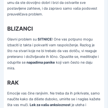
umu da ste dovoljno dobri i brzi da ostvarite sve
postavljene zahteve, i da zapravo samo vaša podsvest
preuveličava problem.
BLIZANCI
Glavni problem su
SITNICE
! One vas potpuno mogu
izbaciti iz takta i pokvariti vam raspoloženje. Razlog je
što na stvari koje ne bi trebalo da vas dotiču, vi reaguje
preterano i doživljavate ih lično. Opustite se, meditirajte i
oduprite se
napadima panike
koji vam često ne daju
mira.
RAK
Emocije vas čine ranjivim. Ne treba da ih prikrivate, samo
naučite kako da dišete duboko, umirite se i naglas kažete
šta vas muči.
Lek za vašu anksioznost
je uteha i