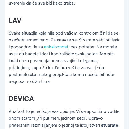
uverenje da će sve biti kako treba.
LAV
Svaka situacija koja nije pod vašom kontrolom čini da se
osećate uznemireno! Zaustavite se. Stvarate sebi pritisak
i pogogdno tle za
anksioznost
, bez potrebe. Ne morate
uvek da budete lider i kontrolišete svaki potez. Morate
imati dozu poverenja prema svojim kolegama,
prijateljima, supružniku. Dobra vežba za vas je da
postanete član nekog projekta u kome nećete biti lider
nego samo član tima.
DEVICA
Analiza! To je reč koja vas opisuje. Vi se apsolutno vodite
onom starom „tri put meri, jednom seci“. Upravo
preteranim razmišljanjem o jednoj te istoj stvari
stvarate