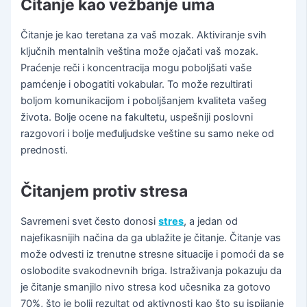
Čitanje kao vežbanje uma
Čitanje je kao teretana za vaš mozak. Aktiviranje svih
ključnih mentalnih veština može ojačati vaš mozak.
Praćenje reči i koncentracija mogu poboljšati vaše
pamćenje i obogatiti vokabular. To može rezultirati
boljom komunikacijom i poboljšanjem kvaliteta vašeg
života. Bolje ocene na fakultetu, uspešniji poslovni
razgovori i bolje međuljudske veštine su samo neke od
prednosti.
Čitanjem protiv stresa
Savremeni svet često donosi
stres
, a jedan od
najefikasnijih načina da ga ublažite je čitanje. Čitanje vas
može odvesti iz trenutne stresne situacije i pomoći da se
oslobodite svakodnevnih briga. Istraživanja pokazuju da
je čitanje smanjilo nivo stresa kod učesnika za gotovo
70%, što je bolji rezultat od aktivnosti kao što su ispijanje