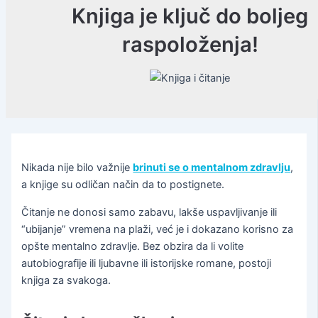
Knjiga je ključ do boljeg
raspoloženja!
Nikada nije bilo važnije
brinuti se o mentalnom zdravlju
,
a knjige su odličan način da to postignete.
Čitanje ne donosi samo zabavu, lakše uspavljivanje ili
“ubijanje” vremena na plaži, već je i dokazano korisno za
opšte mentalno zdravlje. Bez obzira da li volite
autobiografije ili ljubavne ili istorijske romane, postoji
knjiga za svakoga.