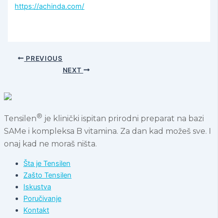
https://achinda.com/
PREVIOUS
NEXT
®
Tensilen
je klinički ispitan prirodni preparat na bazi
SAMe i kompleksa B vitamina. Za dan kad možeš sve. I
onaj kad ne moraš ništa.
Šta je Tensilen
Zašto Tensilen
Iskustva
Poručivanje
Kontakt