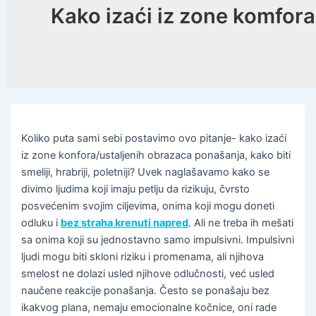
Kako izaći iz zone komfor
Koliko puta sami sebi postavimo ovo pitanje- kako izaći
iz zone konfora/ustaljenih obrazaca ponašanja, kako biti
smeliji, hrabriji, poletniji? Uvek naglašavamo kako se
divimo ljudima koji imaju petlju da rizikuju, čvrsto
posvećenim svojim ciljevima, onima koji mogu doneti
odluku i
bez straha krenuti napred
. Ali ne treba ih mešati
sa onima koji su jednostavno samo impulsivni. Impulsivni
ljudi mogu biti skloni riziku i promenama, ali njihova
smelost ne dolazi usled njihove odlučnosti, već usled
naučene reakcije ponašanja. Često se ponašaju bez
ikakvog plana, nemaju emocionalne kočnice, oni rade