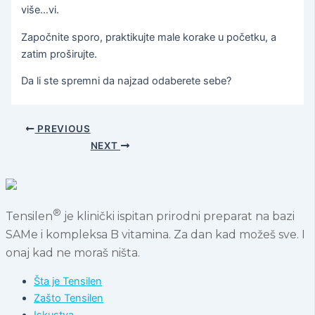
više…vi.
Započnite sporo, praktikujte male korake u početku, a
zatim proširujte.
Da li ste spremni da najzad odaberete sebe?
PREVIOUS
NEXT
®
Tensilen
je klinički ispitan prirodni preparat na bazi
SAMe i kompleksa B vitamina. Za dan kad možeš sve. I
onaj kad ne moraš ništa.
Šta je Tensilen
Zašto Tensilen
Iskustva