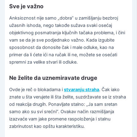
Sve je važno
Anksioznost nije samo „dobra” u zamišljanju bezbroj
užasnih ishoda, nego takođe sužava svaki osećaj
objektivnog posmatranja ključnih tačaka problema, i čini
vam se da je sve podjednako važno. Kada izgubite
sposobnost da donosite čak i male odluke, kao na
primer da li ćete ići na ručak ili ne, možete se osećati
spremni za velike stvari ili odluke.
Ne želite da uznemiravate druge
Ovde je reč o blokadama i
stvaranju straha
. Čak iako
znate u šta verujete ili šta želite, suzdržavate se iz straha
od reakcija drugih. Ponavljate stalno: „Ja sam sretan
samo ako su svi srećni”. Ovakav način razmišljanja
izazvaće vam jake promene raspoloženja i stalnu
zabrinutost kao opštu karakteristiku.