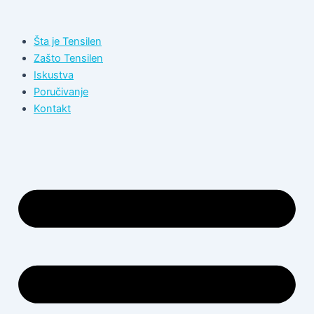
Пређи
на
Šta je Tensilen
садржај
Zašto Tensilen
Iskustva
Poručivanje
Kontakt