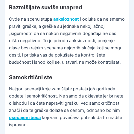
Razmišljate suviše unapred
Ovde na scenu stupa
anksioznost
i odluka da ne smemo
praviti greške, a greške su jednake nekoj lažnoj
„sigurnosti” da se nakon negativnih događaja ne desi
ništa negativno. To je priroda anksioznosti, punjenje
glave beskrajnim scenama najgorih slučaja koji se mogu
desiti, i pritiska vas da pokušate da kontrolišete
budućnost i ishod koji se, u stvari, ne može kontrolisati.
Samokritični ste
Najgori scenariji koje zamišljate postaju još gori kada
dodate i samokritičnost. Ne samo da oklevate jer brinete
o ishodu i da ćete napraviti grešku, već samokritičnost
znači i da te greške dolaze sa cenom, odnosno bolnim
osećajem besa
koji vam povećava pritisak da to uradite
ispravno.