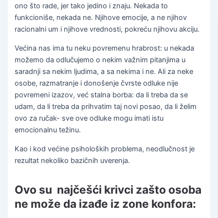
ono što rade, jer tako jedino i znaju. Nekada to
funkcioniše, nekada ne. Njihove emocije, a ne njihov
racionalni um i njihove vrednosti, pokreću njihovu akciju.
Većina nas ima tu neku povremenu hrabrost: u nekada
možemo da odlučujemo o nekim važnim pitanjima u
saradnji sa nekim ljudima, a sa nekima i ne. Ali za neke
osobe, razmatranje i donošenje čvrste odluke nije
povremeni izazov, već stalna borba: da li treba da se
udam, da li treba da prihvatim taj novi posao, da li želim
ovo za ručak- sve ove odluke mogu imati istu
emocionalnu težinu.
Kao i kod većine psiholoških problema, neodlučnost je
rezultat nekoliko bazičnih uverenja.
Ovo su najčešći krivci zašto osoba
ne može da izađe iz zone konfora: