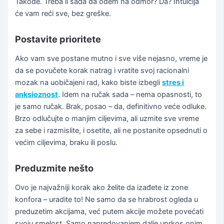
Takođe. Treba li sada da odem na odmor? Da? Intuicija
će vam reći sve, bez greške.
Postavite prioritete
Ako vam sve postane mutno i sve više nejasno, vreme je
da se povučete korak natrag i vratite svoj racionalni
mozak na uobičajeni rad, kako biste izbegli
stres i
anksioznost
. Idem na ručak sada – nema opasnosti, to
je samo ručak. Brak, posao – da, definitivno veće odluke.
Brzo odlučujte o manjim ciljevima, ali uzmite sve vreme
za sebe i razmislite, i osetite, ali ne postanite opsednuti o
većim ciljevima, braku ili poslu.
Preduzmite nešto
Ovo je najvažniji korak ako želite da izađete iz zone
konfora – uradite to! Ne samo da se hrabrost ogleda u
preduzetim akcijama, već putem akcije možete povećati
svoju smelost. Samo napredovanjem dalje uprkos onim