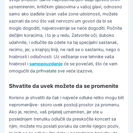
uznemirenim, kritičkim glasovima u vašoj glavi, odnosno
samo ako izađete izvan vaše zone udobnosti, možete
saznati da ono što vaš nervozni um govori da bi se
moglo dogoditi, najverovatnije se neće dogoditi. Počnite
dečijim koracima, i to je u redu. Zatvorite oči, duboko
udahnite, i odlučite da odete na taj specijalni sastanak,
recimo, jer, u krajnjoj liniji, ne radi se o sastanku, nego o
hrabrosti i odlučnosti. Uz vežbanje ove tehnike vaša
hrabrost i
samopouzdanje
će se povećati, što će vam
omogućiti da prihvatate sve veće izazove.
Shvatite da uvek možete da se promenite
Korisno je shvatiti da čak i najveće odluke retko mogu biti
nepromenljive- skoro uvek postoji prostor za promenu.
Ako je, recimo, vaš prijatelj uznemiren, jer ste u
poslednjem trenutku odlučili da preskočite koncert sa
njim, možete mu poslati poruku da cenite njegov poziv,