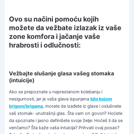
Ovo su načini pomoću kojih
možete da vežbate izlazak iz vaše
zone komfora i jačanje vaše
hrabrosti i odlučnosti:
Vežbajte slušanje glasa vašeg stomaka
(intuicije)
Ako se prepoznate u neprestanom kolebanju i
nesigurnosti, jer je vaša glava ispunjena
bilo kojom
brigom/brigama
, morate da izađete iz glave i oslušnete
vaš stomak- unutrašnji glas. Šta vam on govori? Hoćete
da spoznate i jasno definišete svoje želje: Hoćeš li da se
venčamo? Šta kaže vaša intuicija? Prihvati ovaj posao?