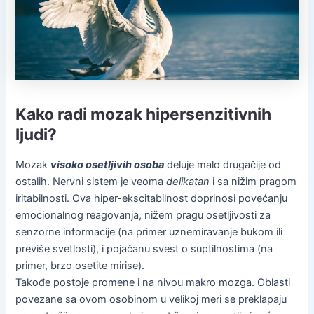
Kako radi mozak hipersenzitivnih
ljudi?
Mozak
visoko osetljivih osoba
deluje malo drugačije od
ostalih. Nervni sistem je veoma
delikatan
i sa nižim pragom
iritabilnosti. Ova hiper-ekscitabilnost doprinosi povećanju
emocionalnog reagovanja, nižem pragu osetljivosti za
senzorne informacije (na primer uznemiravanje bukom ili
previše svetlosti), i pojačanu svest o suptilnostima (na
primer, brzo osetite mirise).
Takođe postoje promene i na nivou makro mozga. Oblasti
povezane sa ovom osobinom u velikoj meri se preklapaju