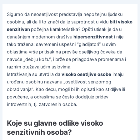
Sigurno da neosetljivost predstavlja nepoželjnu ljudsku
osobinu, ali da li to znači da je suprotnost u vidu
biti visoko
senzitivan
poželjna karakteristika? Opšti utisak je da u
današnjem modernom društvu
hipersenzitivnost
i nije
tako tražena: savremeni uspešni “gladijatori” u svim
oblastima vrše pritisak na previše osetljivog čoveka da
navuče „deblju kožu“, i brže se prilagođava promenama i
raznim otežavajućim uslovima.
Istraživanja su utvrdila da
visoko osetljive osobe
imaju
urođenu osobinu nazvanu „osetljivost senzornog
obrađivanja”. Kao decu, mogli bi ih opisati kao stidljive ili
povučene, a odraslima se često dodeljuje pridev
introvertnih, tj. zatvorenih osoba.
Koje su glavne odlike visoko
senzitivnih osoba?