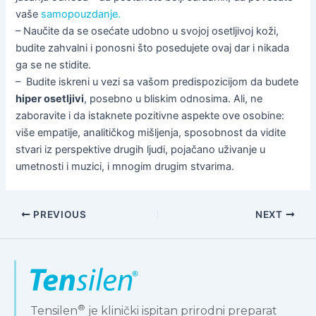
vaše
samopouzdanje.
– Naučite da se osećate udobno u svojoj osetljivoj koži,
budite zahvalni i ponosni što posedujete ovaj dar i nikada
ga se ne stidite.
– Budite iskreni u vezi sa vašom predispozicijom da budete
hiper osetljivi
, posebno u bliskim odnosima. Ali, ne
zaboravite i da istaknete pozitivne aspekte ove osobine:
više empatije, analitičkog mišljenja, sposobnost da vidite
stvari iz perspektive drugih ljudi, pojačano uživanje u
umetnosti i muzici, i mnogim drugim stvarima.
PREVIOUS
NEXT
®
Tensilen
je klinički ispitan prirodni preparat