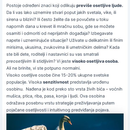
Postoje određeni znaci koji odlikuju
previše osetljive ljude.
Da li vas lako uznemire stvari poput jakih svetala, vike, ili
sirena u blizini? Ili često želite da se povučete u toku
napornih dana u krevet ili mračnu sobu, gde se možete
osamiti i odmoriti od neprijatnih događaja? Izbegavate
napete i uznemirujuće situacije? Uživate u delikatnim ili finim
mirisima, ukusima, zvukovima ili umetničkim delima? Kada
ste bili dete, roditelji i nastavnici su vas smatrali
preosetljivim
ili stidljivim? Vi jeste
visoko osetljiva osoba.
Ali ne brinite, vi ste potpuno normalni.
Visoko osetljive osobe čine 15-20% ukupne svetske
populacije. Visoka
senzitivnost
predstavlja urođenu
osobinu. Nađena je kod preko sto vrsta živih bića – voćnih
mušica, ptica, riba, pasa, konja i ljudi. Ova osobina
odražava posebnu vrstu strategije preživljavanja putem
pojačane osetljivosti i intuitivnog predviđanja pojava.