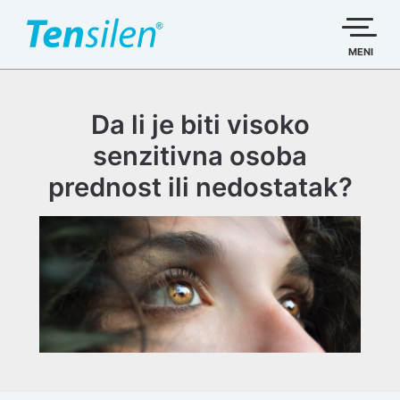
Пређи
на
садржај
MENI
Da li je biti visoko
senzitivna osoba
prednost ili nedostatak?