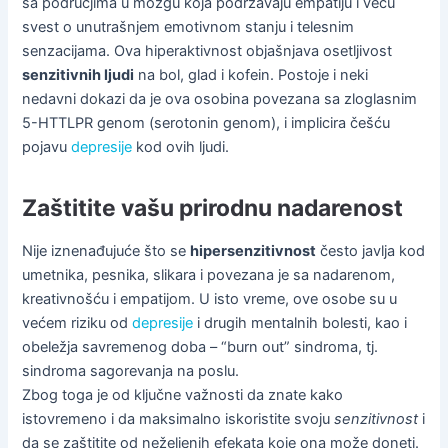
sa područjima u mozgu koja podržavaju empatiju i veću
svest o unutrašnjem emotivnom stanju i telesnim
senzacijama. Ova hiperaktivnost objašnjava osetljivost
senzitivnih ljudi
na bol, glad i kofein. Postoje i neki
nedavni dokazi da je ova osobina povezana sa zloglasnim
5-HTTLPR genom (serotonin genom), i implicira češću
pojavu
depresije
kod ovih ljudi.
Zaštitite vašu prirodnu nadarenost
Nije iznenađujuće što se
hipersenzitivnost
često javlja kod
umetnika, pesnika, slikara i povezana je sa nadarenom,
kreativnošću i empatijom. U isto vreme, ove osobe su u
većem riziku od
depresije
i drugih mentalnih bolesti, kao i
obeležja savremenog doba – “burn out” sindroma, tj.
sindroma sagorevanja na poslu.
Zbog toga je od ključne važnosti da znate kako
istovremeno i da maksimalno iskoristite svoju
senzitivnost
i
da se zaštitite od neželjenih efekata koje ona može doneti.