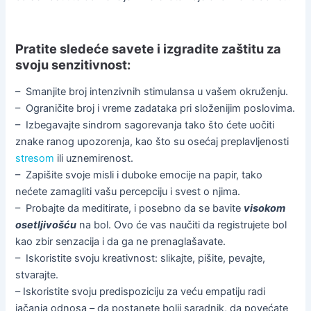
Pratite sledeće savete i izgradite zaštitu za
svoju senzitivnost:
– Smanjite broj intenzivnih stimulansa u vašem okruženju.
– Ograničite broj i vreme zadataka pri složenijim poslovima.
– Izbegavajte sindrom sagorevanja tako što ćete uočiti
znake ranog upozorenja, kao što su osećaj preplavljenosti
stresom
ili uznemirenost.
– Zapišite svoje misli i duboke emocije na papir, tako
nećete zamagliti vašu percepciju i svest o njima.
– Probajte da meditirate, i posebno da se bavite
visokom
osetljivošću
na bol. Ovo će vas naučiti da registrujete bol
kao zbir senzacija i da ga ne prenaglašavate.
– Iskoristite svoju kreativnost: slikajte, pišite, pevajte,
stvarajte.
– Iskoristite svoju predispoziciju za veću empatiju radi
jačanja odnosa – da postanete bolji saradnik, da povećate