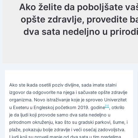
Ako želite da poboljšate va
opšte zdravlje, provedite b
dva sata nedeljno u prirodi
Ako ste ikada osetili poziv divljine, sada imate stalni
izgovor da odgovorite na njega i sačuvate opšte zdravlje
organizma. Novo istraživanje koje je sproveo Univerzitet
[1]
u Exeteru u Engleskoj početkom 2019. godine
, otkrilo
je da ljudi koji provode samo dva sata nedeljno u
prirodnom okruženju, kao što su gradski parkovi, šume, i
plaže, pokazuju bolje zdravlje i veći osećaj zadovoljstva.
Ljudi koji su proveli manje od dva sata u tim predelima