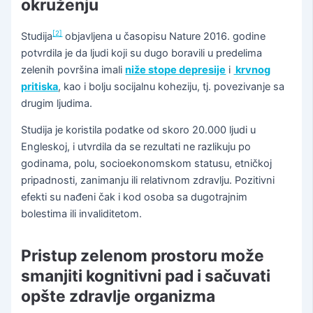
okruženju
[2]
Studija
objavljena u časopisu Nature 2016. godine
potvrdila je da ljudi koji su dugo boravili u predelima
zelenih površina imali
niže stope depresije
i
krvnog
pritiska
, kao i bolju socijalnu koheziju, tj. povezivanje sa
drugim ljudima.
Studija je koristila podatke od skoro 20.000 ljudi u
Engleskoj, i utvrdila da se rezultati ne razlikuju po
godinama, polu, socioekonomskom statusu, etničkoj
pripadnosti, zanimanju ili relativnom zdravlju. Pozitivni
efekti su nađeni čak i kod osoba sa dugotrajnim
bolestima ili invaliditetom.
Pristup zelenom prostoru može
smanjiti kognitivni pad i sačuvati
opšte zdravlje organizma