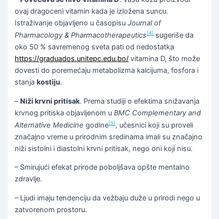
ovaj dragoceni vitamin kada je izložena suncu.
Istraživanje objavljeno u časopisu
Journal of
[4]
Pharmacology & Pharmacotherapeutics
sugeriše da
oko 50 % savremenog sveta pati od nedostatka
https://graduados.unitepc.edu.bo/
vitamina D, što može
dovesti do poremećaju metabolizma kalcijuma, fosfora i
stanja
kostiju
.
–
Niži krvni pritisak
. Prema studiji o efektima snižavanja
krvnog pritiska objavljenom u
BMC Complementary and
[5]
Alternative Medicine
godine
, učesnici koji su proveli
značajno vreme u prirodnim sredinama imali su značajno
niži sistolni i diastolni krvni pritisak, nego oni koji nisu.
– Smirujući efekat prirode poboljšava opšte mentalno
zdravlje.
– Ljudi imaju tendenciju da vežbaju duže u prirodi nego u
zatvorenom prostoru.