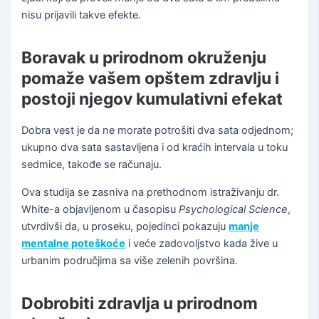
nisu prijavili takve efekte.
Boravak u prirodnom okruženju
pomaže vašem opštem zdravlju i
postoji njegov kumulativni efekat
Dobra vest je da ne morate potrošiti dva sata odjednom;
ukupno dva sata sastavljena i od kraćih intervala u toku
sedmice, takođe se računaju.
Ova studija se zasniva na prethodnom istraživanju dr.
White-a objavljenom u časopisu
Psychological Science
,
utvrdivši da, u proseku, pojedinci pokazuju
manje
mentalne poteškoće
i veće zadovoljstvo kada žive u
urbanim područjima sa više zelenih površina.
Dobrobiti zdravlja u prirodnom