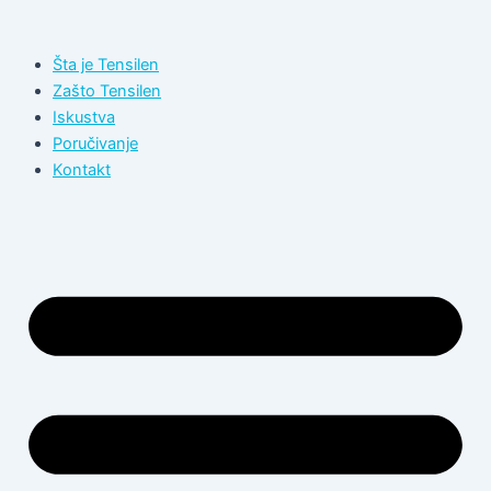
Пређи
на
Šta je Tensilen
садржај
Zašto Tensilen
Iskustva
Poručivanje
Kontakt