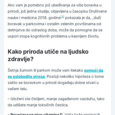
Ako vam je potrebno još ubeđivanja za više boravka u
prirodi, još jedna studija, objavljena u časopisu Društvene
[3]
nauke i medicina 2018. godine
pokazala je da, „duži
boravak u parkovima i ostalim zelenim površinama od
detinjstva do odraslog doba, može da pomogne da se
uspori stopa kognitivnih problema u kasnijem životu.
Kako priroda utiče na ljudsko
zdravlje?
Šetnja šumom ili parkom može vam itekako
pomoći da
se oslobodite stresa
. Postoji nekoliko hipoteza o tome
zašto se boravkom u prirodi događaju dobre stvari u
vašem telu.
– Izloženi ste čistijem, manje zagađenom vazduhu, tako
da udišete manje toksičnih čestica.
–
Povećava se nivo
vitamina D
. Vaša koža proizvodi