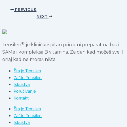
PREVIOUS
NEXT
®
Tensilen
je klinički ispitan prirodni preparat na bazi
SAMe i kompleksa B vitamina. Za dan kad možeš sve. I
onaj kad ne moraš ništa.
Šta je Tensilen
Zašto Tensilen
Iskustva
Poručivanje
Kontakt
Šta je Tensilen
Zašto Tensilen
Iskustva