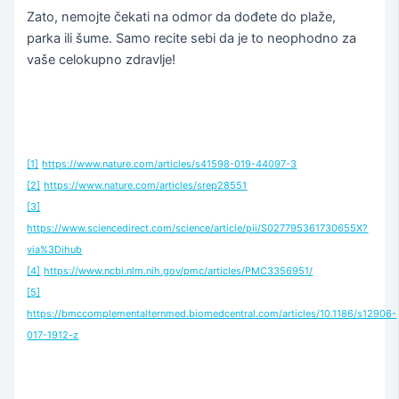
Zato, nemojte čekati na odmor da dođete do plaže,
parka ili šume. Samo recite sebi da je to neophodno za
vaše celokupno zdravlje!
[1]
https://www.nature.com/articles/s41598-019-44097-3
[2]
https://www.nature.com/articles/srep28551
[3]
https://www.sciencedirect.com/science/article/pii/S027795361730655X?
via%3Dihub
[4]
https://www.ncbi.nlm.nih.gov/pmc/articles/PMC3356951/
[5]
https://bmccomplementalternmed.biomedcentral.com/articles/10.1186/s12906-
017-1912-z