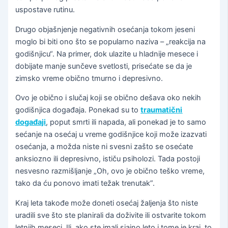
uspostave rutinu.
Drugo objašnjenje negativnih osećanja tokom jeseni
moglo bi biti ono što se popularno naziva – „reakcija na
godišnjicu“. Na primer, dok ulazite u hladnije mesece i
dobijate manje sunčeve svetlosti, prisećate se da je
zimsko vreme obično tmurno i depresivno.
Ovo je obično i slučaj koji se obično dešava oko nekih
godišnjica događaja. Ponekad su to
traumatični
događaji
, poput smrti ili napada, ali ponekad je to samo
sećanje na osećaj u vreme godišnjice koji može izazvati
osećanja, a možda niste ni svesni zašto se osećate
anksiozno ili depresivno, ističu psiholozi. Tada postoji
nesvesno razmišljanje „Oh, ovo je obično teško vreme,
tako da ću ponovo imati težak trenutak”.
Kraj leta takođe može doneti osećaj žaljenja što niste
uradili sve što ste planirali da doživite ili ostvarite tokom
letnjih meseci. Ili, ako ste imali sjajno leto i tome je kraj, to