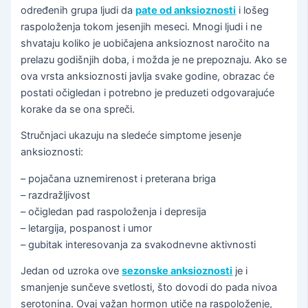
određenih grupa ljudi da
pate od anksioznosti
i lošeg
raspoloženja tokom jesenjih meseci. Mnogi ljudi i ne
shvataju koliko je uobičajena anksioznost naročito na
prelazu godišnjih doba, i možda je ne prepoznaju. Ako se
ova vrsta anksioznosti javlja svake godine, obrazac će
postati očigledan i potrebno je preduzeti odgovarajuće
korake da se ona spreči.
Stručnjaci ukazuju na sledeće simptome jesenje
anksioznosti:
– pojačana uznemirenost i preterana briga
– razdražljivost
– očigledan pad raspoloženja i depresija
– letargija, pospanost i umor
– gubitak interesovanja za svakodnevne aktivnosti
Jedan od uzroka ove
sezonske anksioznosti
je i
smanjenje sunčeve svetlosti, što dovodi do pada nivoa
serotonina. Ovaj važan hormon utiče na raspoloženje,