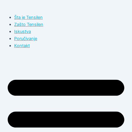
Пређи
на
Šta je Tensilen
садржај
Zašto Tensilen
Iskustva
Poručivanje
Kontakt