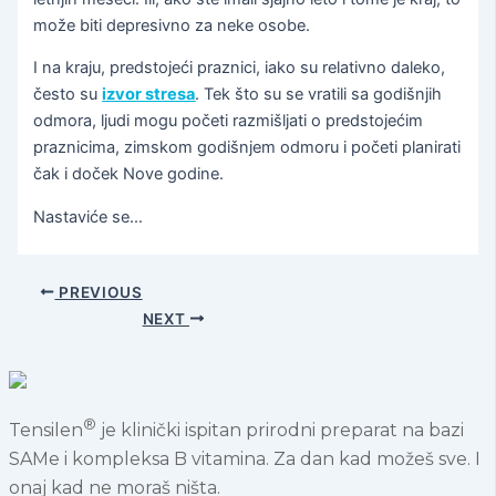
može biti depresivno za neke osobe.
I na kraju, predstojeći praznici, iako su relativno daleko,
često su
izvor stresa
. Tek što su se vratili sa godišnjih
odmora, ljudi mogu početi razmišljati o predstojećim
praznicima, zimskom godišnjem odmoru i početi planirati
čak i doček Nove godine.
Nastaviće se…
PREVIOUS
NEXT
®
Tensilen
je klinički ispitan prirodni preparat na bazi
SAMe i kompleksa B vitamina. Za dan kad možeš sve. I
onaj kad ne moraš ništa.