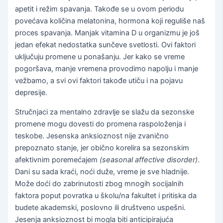
apetit i režim spavanja. Takođe se u ovom periodu
povećava količina melatonina, hormona koji reguliše naš
proces spavanja. Manjak vitamina D u organizmu je još
jedan efekat nedostatka sunčeve svetlosti. Ovi faktori
uključuju promene u ponašanju. Jer kako se vreme
pogoršava, manje vremena provodimo napolju i manje
vežbamo, a svi ovi faktori takođe utiču i na pojavu
depresije.
Stručnjaci za mentalno zdravlje se slažu da sezonske
promene mogu dovesti do promena raspoloženja i
teskobe. Jesenska anksioznost nije zvanično
prepoznato stanje, jer obično korelira sa sezonskim
afektivnim poremećajem
(seasonal affective disorder)
.
Dani su sada kraći, noći duže, vreme je sve hladnije.
Može doći do zabrinutosti zbog mnogih socijalnih
faktora poput povratka u školu/na fakultet i pritiska da
budete akademski, poslovno ili društveno uspešni.
Jesenja anksioznost bi mogla biti anticipirajuća