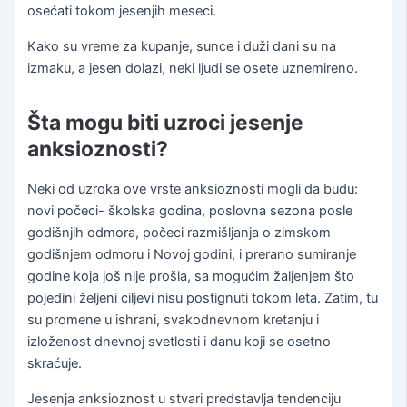
osećati tokom jesenjih meseci.
Kako su vreme za kupanje, sunce i duži dani su na
izmaku, a jesen dolazi, neki ljudi se osete uznemireno.
Šta mogu biti uzroci jesenje
anksioznosti?
Neki od uzroka ove vrste anksioznosti mogli da budu:
novi počeci- školska godina, poslovna sezona posle
godišnjih odmora, počeci razmišljanja o zimskom
godišnjem odmoru i Novoj godini, i prerano sumiranje
godine koja još nije prošla, sa mogućim žaljenjem što
pojedini željeni ciljevi nisu postignuti tokom leta. Zatim, tu
su promene u ishrani, svakodnevnom kretanju i
izloženost dnevnoj svetlosti i danu koji se osetno
skraćuje.
Jesenja anksioznost u stvari predstavlja tendenciju