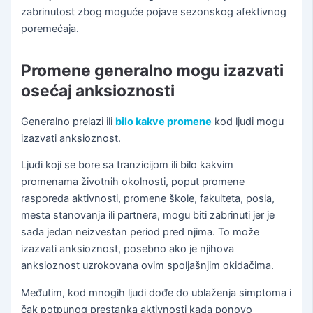
zabrinutost zbog moguće pojave sezonskog afektivnog
poremećaja.
Promene generalno mogu izazvati
osećaj anksioznosti
Generalno prelazi ili
bilo kakve promene
kod ljudi mogu
izazvati anksioznost.
Ljudi koji se bore sa tranzicijom ili bilo kakvim
promenama životnih okolnosti, poput promene
rasporeda aktivnosti, promene škole, fakulteta, posla,
mesta stanovanja ili partnera, mogu biti zabrinuti jer je
sada jedan neizvestan period pred njima. To može
izazvati anksioznost, posebno ako je njihova
anksioznost uzrokovana ovim spoljašnjim okidačima.
Međutim, kod mnogih ljudi dođe do ublaženja simptoma i
čak potpunog prestanka aktivnosti kada ponovo