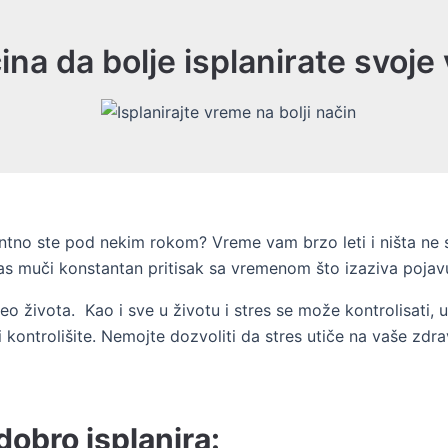
ina da bolje isplanirate svoj
tno ste pod nekim rokom? Vreme vam brzo leti i ništa ne s
s muči konstantan pritisak sa vremenom što izaziva pojavu
o života. Kao i sve u životu i stres se može kontrolisati, u
ontrolišite. Nemojte dozvoliti da stres utiče na vaše zdravl
dobro isplanira: