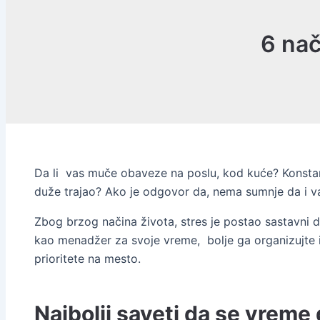
6 nač
Da li vas muče obaveze na poslu, kod kuće? Konstan
duže trajao? Ako je odgovor da, nema sumnje da i va
Zbog brzog načina života, stres je postao sastavni de
kao menadžer za svoje vreme, bolje ga organizujte i k
prioritete na mesto.
Najbolji saveti da se vreme 