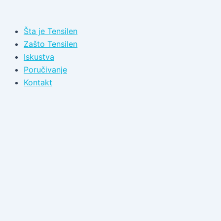
Пређи
на
Šta je Tensilen
садржај
Zašto Tensilen
Iskustva
Poručivanje
Kontakt