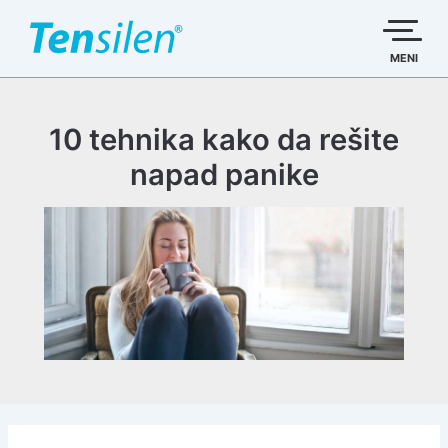
Пређи
на
садржај
MENI
10 tehnika kako da rešite
napad panike