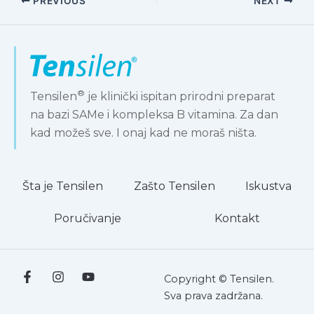
PREVIOUS
NEXT
®
Tensilen
je klinički ispitan prirodni preparat
na bazi SAMe i kompleksa B vitamina. Za dan
kad možeš sve. I onaj kad ne moraš ništa.
Šta je Tensilen
Zašto Tensilen
Iskustva
Poručivanje
Kontakt
Copyright © Tensilen.
Sva prava zadržana.