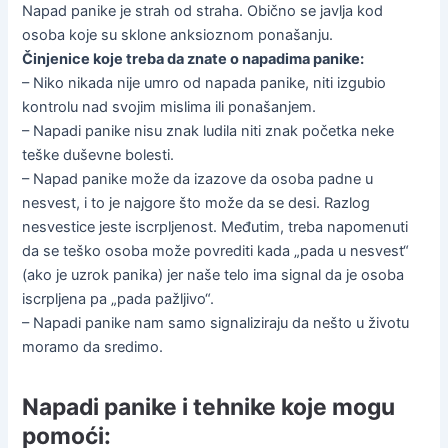
Napad panike je strah od straha. Obično se javlja kod
osoba koje su sklone anksioznom ponašanju.
Činjenice koje treba da znate o napadima panike:
– Niko nikada nije umro od napada panike, niti izgubio
kontrolu nad svojim mislima ili ponašanjem.
– Napadi panike nisu znak ludila niti znak početka neke
teške duševne bolesti.
– Napad panike može da izazove da osoba padne u
nesvest, i to je najgore što može da se desi. Razlog
nesvestice jeste iscrpljenost. Međutim, treba napomenuti
da se teško osoba može povrediti kada „pada u nesvest“
(ako je uzrok panika) jer naše telo ima signal da je osoba
iscrpljena pa „pada pažljivo“.
– Napadi panike nam samo signaliziraju da nešto u životu
moramo da sredimo.
Napadi panike i tehnike koje mogu
pomoći: