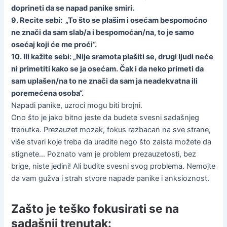
doprineti da se napad panike smiri.
9. Recite sebi: „To što se plašim i osećam bespomoćno
ne znači da sam slab/a i bespomoćan/na, to je samo
osećaj koji će me proći“.
10. Ili kažite sebi: „Nije sramota plašiti se, drugi ljudi neće
ni primetiti kako se ja osećam. Čak i da neko primeti da
sam uplašen/na to ne znači da sam ja neadekvatna ili
poremećena osoba“.
Napadi panike, uzroci mogu biti brojni.
Ono što je jako bitno jeste da budete svesni sadašnjeg
trenutka. Prezauzet mozak, fokus razbacan na sve strane,
više stvari koje treba da uradite nego što zaista možete da
stignete… Poznato vam je problem prezauzetosti, bez
brige, niste jedini! Ali budite svesni svog problema. Nemojte
da vam gužva i strah stvore napade panike i anksioznost.
Zašto je teško fokusirati se na
sadašnji trenutak: