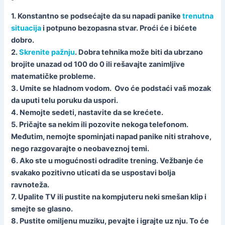
1. Konstantno se podsećajte da su napadi panike
trenutna
situacija
i potpuno bezopasna stvar. Proći će i bićete
dobro.
2.
Skrenite pažnju
. Dobra tehnika može biti da ubrzano
brojite unazad od 100 do 0 ili rešavajte zanimljive
matematičke probleme.
3. Umite se hladnom vodom. Ovo će podstaći vaš mozak
da uputi telu poruku da uspori.
4. Nemojte sedeti, nastavite da se krećete.
5. Pričajte sa nekim ili pozovite nekoga telefonom.
Međutim, nemojte spominjati napad panike niti strahove,
nego razgovarajte o neobaveznoj temi.
6. Ako ste u mogućnosti odradite trening. Vežbanje će
svakako pozitivno uticati da se uspostavi bolja
ravnoteža.
7. Upalite TV ili pustite na kompjuteru neki smešan klip i
smejte se glasno.
8. Pustite omiljenu muziku, pevajte i igrajte uz nju. To će