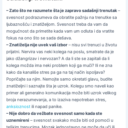
– Zato što ne razumete šta je zapravo sadašnji trenutak
–
svesnost podrazumeva da obratite pažnju na trenutke sa
ljubaznošću i znatiželjom. Svesnost treba da vam da
mogućnost da primetite kada vam um odluta i da vratite
fokus na ono što se sada dešava.
– Znatiželja nije uvek vaš izbor
– nisu svi trenuci u životu
prijatni. Nervira vas neki kolega na poslu, smatrate da je
jako džangrizav i nervozan? A da li ste se zapitali da li
kolega možda ima neki problem koji ga muči? Ili ne zna
kako da kanališe stres pa ga na taj način ispoljava?
Popričajte sa njim. Nemojte samo okretati glavu, budite
znatiželjni i saznajte šta je uzrok. Kolegu smo naveli kao
primer ali generalno komunikacija može biti uzrok velikog
broja nerazumevanja, a to izaziva nepotreban stres,
anksioznost
ili napad panike.
– Nije dobro da vežbate svesnost samo kada ste
uznemireni
– svesnost svakako može biti od pomoći u
teškim trenucima. Mozak jednostavno ne može da uči ili