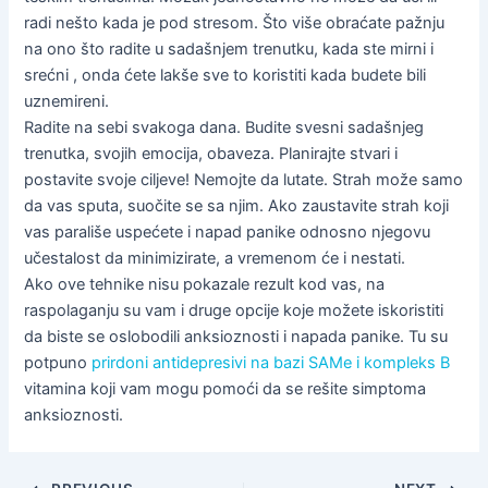
radi nešto kada je pod stresom. Što više obraćate pažnju
na ono što radite u sadašnjem trenutku, kada ste mirni i
srećni , onda ćete lakše sve to koristiti kada budete bili
uznemireni.
Radite na sebi svakoga dana. Budite svesni sadašnjeg
trenutka, svojih emocija, obaveza. Planirajte stvari i
postavite svoje ciljeve! Nemojte da lutate. Strah može samo
da vas sputa, suočite se sa njim. Ako zaustavite strah koji
vas parališe uspećete i napad panike odnosno njegovu
učestalost da minimizirate, a vremenom će i nestati.
Ako ove tehnike nisu pokazale rezult kod vas, na
raspolaganju su vam i druge opcije koje možete iskoristiti
da biste se oslobodili anksioznosti i napada panike. Tu su
potpuno
prirdoni antidepresivi na bazi SAMe i kompleks B
vitamina koji vam mogu pomoći da se rešite simptoma
anksioznosti.